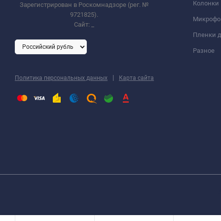
Колонки
Зарегистрирован в Роскомнадзоре (рег. №
9721825).
Микроф
Сайт:
_
Пленки д
Разное
|
Политика персональных данных
Карта сайта