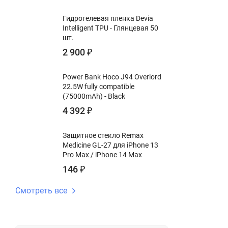
Гидрогелевая пленка Devia
Intelligent TPU - Глянцевая 50
шт.
2 900
₽
Power Bank Hoco J94 Overlord
22.5W fully compatible
(75000mAh) - Black
4 392
₽
Защитное стекло Remax
Medicine GL-27 для iPhone 13
Pro Max / iPhone 14 Max
146
₽
Смотреть все