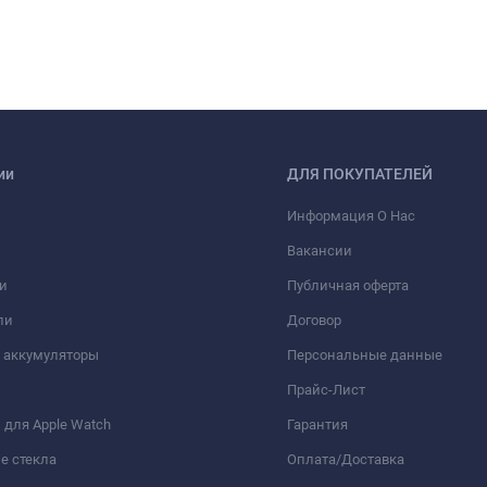
ии
ДЛЯ ПОКУПАТЕЛЕЙ
Информация О Нас
Вакансии
и
Публичная оферта
ли
Договор
 аккумуляторы
Персональные данные
Прайс-Лист
для Apple Watch
Гарантия
е стекла
Оплата/Доставка