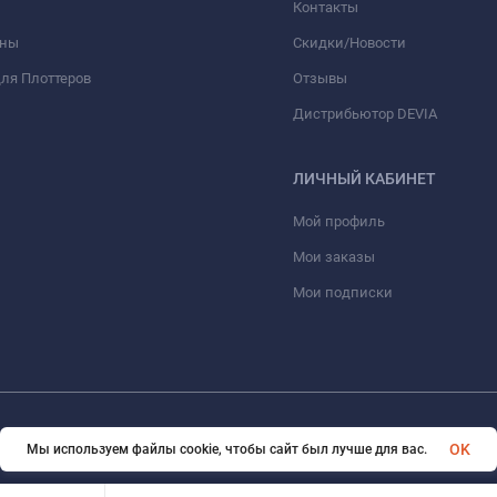
Контакты
оны
Скидки/Новости
ля Плоттеров
Отзывы
Дистрибьютор DEVIA
ЛИЧНЫЙ КАБИНЕТ
Мой профиль
Мои заказы
Мои подписки
© 2026 optmoskvaa.ru Все права защищены
OK
Мы используем файлы cookie, чтобы сайт был лучше для вас.