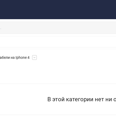
Публичная оферта
Договор
Персональные данные
та/Доставка
Контакты
Скидки/Новости
Отзывы
НАУШНИКИ
ДЕРЖАТЕЛИ
ВНЕШНИЕ АККУМ
ЗАЩИТНЫЕ СТЕКЛА
КОЛОНКИ
МИКРОФОНЫ
Кабели на Iphone 4
В этой категории нет ни 