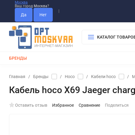
Москва
Ваш город
Москва
?
Информация О Нас
Вакансии
Прайс-Лист
Гарантия
Опла
Дистрибьютор DEVIA
КАТАЛОГ ТОВАРО
БРЕНДЫ
КАБЕЛИ
ЗАРЯДКИ
РЕМЕШКИ ДЛЯ APPLE WATCH
Главная
/
Бренды
/
Hoco
/
Кабели hoco
/
M
Кабель hoco X69 Jaeger charg
Оставить отзыв
Избранное
Сравнение
Поделиться