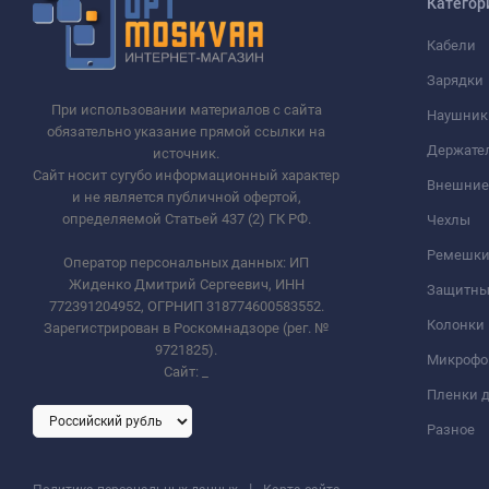
Категор
Кабели
Зарядки
При использовании материалов с сайта
Наушник
обязательно указание прямой ссылки на
Держате
источник.
Сайт носит сугубо информационный характер
Внешние
и не является публичной офертой,
определяемой Статьей 437 (2) ГК РФ.
Чехлы
Ремешки 
Оператор персональных данных: ИП
Жиденко Дмитрий Сергеевич, ИНН
Защитны
772391204952, ОГРНИП 318774600583552.
Колонки
Зарегистрирован в Роскомнадзоре (рег. №
9721825).
Микроф
Сайт:
_
Пленки д
Разное
|