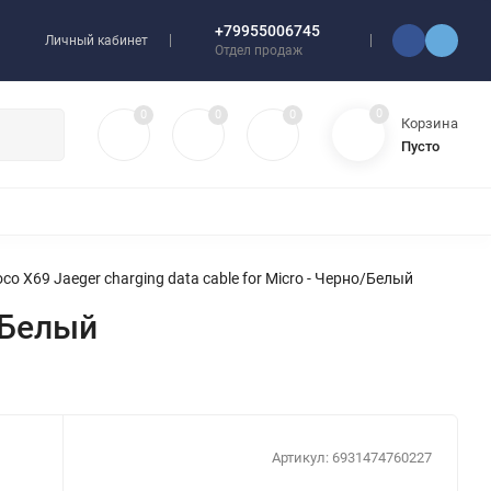
+79955006745
Личный кабинет
Отдел продаж
0
0
0
0
Корзина
Пусто
УЛЯТОРЫ
ЧЕХЛЫ
ПЛЕНКИ ДЛЯ ПЛОТТЕРОВ
РАЗНОЕ
co X69 Jaeger charging data cable for Micro - Черно/Белый
о/Белый
Артикул:
6931474760227