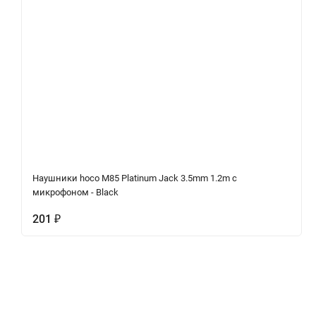
Наушники hoco M85 Platinum Jack 3.5mm 1.2m с
микрофоном - Black
201
₽
Описание
Характеристики
Отзывы (0)