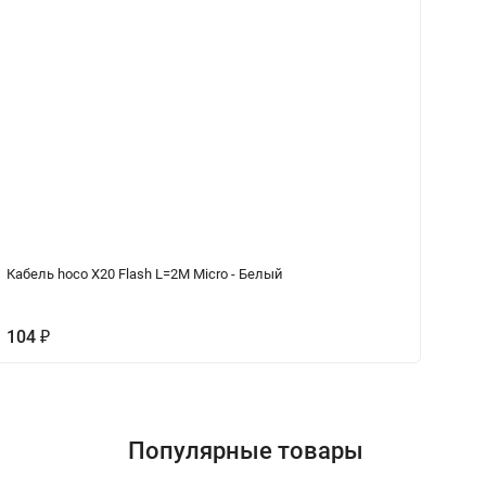
Кабель hoco X20 Flash L=2M Micro - Белый
Ка
104
₽
9
Популярные товары