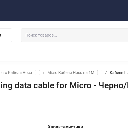
Публичная оферта
Договор
Персональные данные
та/Доставка
Контакты
Скидки/Новости
Отзывы
В
НАУШНИКИ
ДЕРЖАТЕЛИ
ВНЕШНИЕ АККУМ
ЗАЩИТНЫЕ СТЕКЛА
КОЛОНКИ
МИКРОФОНЫ
icro Кабели Hoco
/
Micro Кабеля Hoco на 1М
/
Кабель ho
ing data cable for Micro - Черн
Характеристики