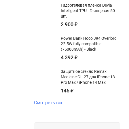
Гидрогелевая пленка Devia
Intelligent TPU - Глянцевая 50
шт.
2 900
₽
Power Bank Hoco J94 Overlord
22.5W fully compatible
(75000mAh) - Black
4 392
₽
Защитное стекло Remax
Medicine GL-27 для iPhone 13
Pro Max / iPhone 14 Max
146
₽
Смотреть все