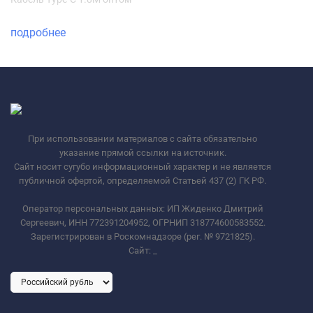
подробнее
При использовании материалов с сайта обязательно
указание прямой ссылки на источник.
Сайт носит сугубо информационный характер и не является
публичной офертой, определяемой Статьей 437 (2) ГК РФ.
Оператор персональных данных: ИП Жиденко Дмитрий
Сергеевич, ИНН 772391204952, ОГРНИП 318774600583552.
Зарегистрирован в Роскомнадзоре (рег. № 9721825).
Сайт:
_