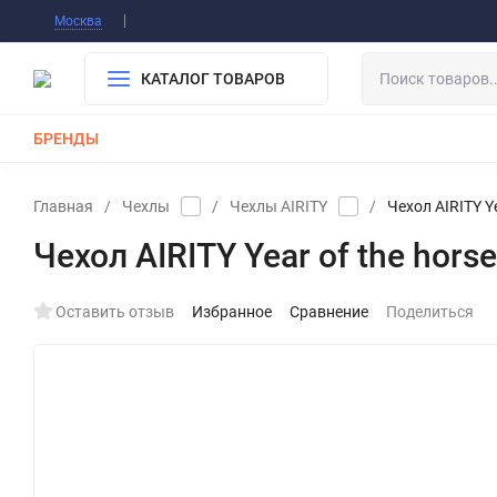
Информация О Нас
Вакансии
Публичная о
Москва
Гарантия
Оплата/Доставка
Контакты
КАТАЛОГ ТОВАРОВ
БРЕНДЫ
КАБЕЛИ
ЗАРЯДКИ
РЕМЕШКИ ДЛЯ APPLE WATCH
Главная
/
Чехлы
/
Чехлы AIRITY
/
Чехол AIRITY Ye
Чехол AIRITY Year of the horse
Оставить отзыв
Избранное
Сравнение
Поделиться