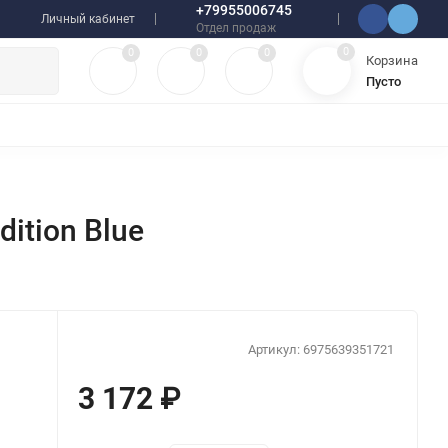
+79955006745
Личный кабинет
Отдел продаж
0
0
0
0
Корзина
Пусто
УЛЯТОРЫ
ЧЕХЛЫ
ПЛЕНКИ ДЛЯ ПЛОТТЕРОВ
РАЗНОЕ
dition Blue
Артикул:
6975639351721
3 172
₽