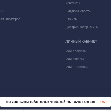
Контакты
оны
Скидки/Новости
ля Плоттеров
Отзывы
Дистрибьютор DEVIA
ЛИЧНЫЙ КАБИНЕТ
Мой профиль
Мои заказы
Мои подписки
© 2026 optmoskvaa.ru Все права защищены
OK
Мы используем файлы cookie, чтобы сайт был лучше для вас.