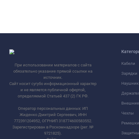
Категор
Кабели
При использовании материалов с сайта
обязательно указание прямой ссылки на
Зарядки
источник.
Наушник
Сайт носит сугубо информационный характер
и не является публичной офертой,
Держате
определяемой Статьей 437 (2) ГК РФ.
Внешние
Оператор персональных данных: ИП
Чехлы
Жиденко Дмитрий Сергеевич, ИНН
772391204952, ОГРНИП 318774600583552.
Ремешки 
Зарегистрирован в Роскомнадзоре (рег. №
Защитны
9721825).