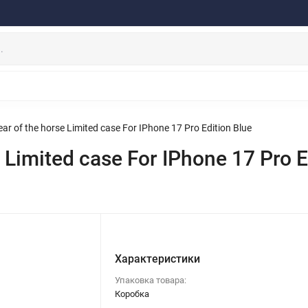
ферта
Договор
Персональные данные
Прайс-Лист
Скидки/Новости
Отзывы
Дистрибьютор DEVIA
НАУШНИКИ
ДЕРЖАТЕЛИ
ВНЕШНИЕ АККУМ
ЗАЩИТНЫЕ СТЕКЛА
КОЛОНКИ
МИКРОФОНЫ
ar of the horse Limited case For IPhone 17 Pro Edition Blue
 Limited case For IPhone 17 Pro E
Характеристики
Упаковка товара:
Коробка