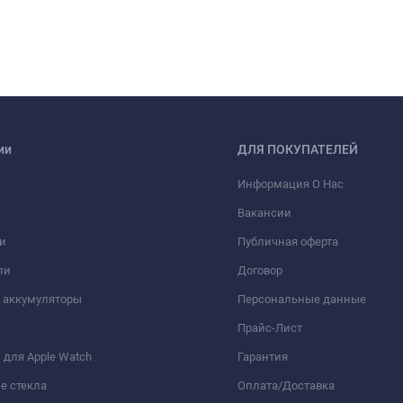
ии
ДЛЯ ПОКУПАТЕЛЕЙ
Информация О Нас
Вакансии
и
Публичная оферта
ли
Договор
 аккумуляторы
Персональные данные
Прайс-Лист
для Apple Watch
Гарантия
е стекла
Оплата/Доставка