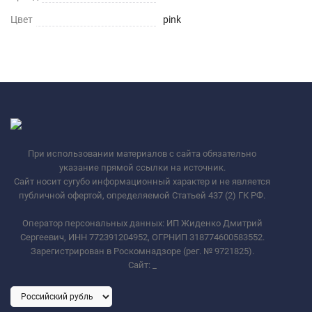
Цвет
pink
При использовании материалов с сайта обязательно
указание прямой ссылки на источник.
Сайт носит сугубо информационный характер и не является
публичной офертой, определяемой Статьей 437 (2) ГК РФ.
Оператор персональных данных: ИП Жиденко Дмитрий
Сергеевич, ИНН 772391204952, ОГРНИП 318774600583552.
Зарегистрирован в Роскомнадзоре (рег. № 9721825).
Сайт:
_