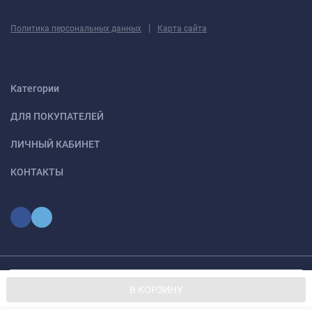
|
Политика персональных данных
Карта сайта
Категории
ДЛЯ ПОКУПАТЕЛЕЙ
ЛИЧНЫЙ КАБИНЕТ
КОНТАКТЫ
Мы используем файлы cookie, чтобы сайт был лучше для
© 2026 optmoskvaa.ru Все права защищены
OK
В КОРЗИНУ
вас.