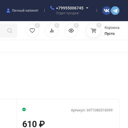
+79955006745
Личный кабинет
Отдел продаж
0
0
0
0
Корзина
Пусто
УЛЯТОРЫ
ЧЕХЛЫ
ПЛЕНКИ ДЛЯ ПЛОТТЕРОВ
РАЗНОЕ
Артикул:
6971080318399
610
₽