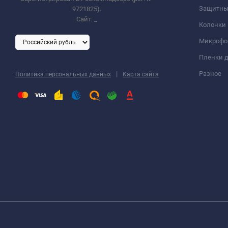
Защитны
9721825).
Сайт:
_
Колонки
Микроф
Пленки д
|
Разное
Политика персональных данных
Карта сайта