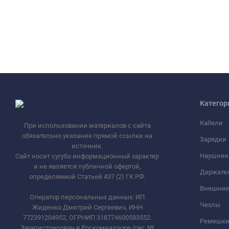
Категор
Кабели
При использовании материалов с сайта
обязательно указание прямой ссылки на
Зарядки
источник.
Наушник
Сайт носит сугубо информационный характер
и не является публичной офертой,
Держате
определяемой Статьей 437 (2) ГК РФ.
Внешние
Оператор персональных данных: ИП
Чехлы
Жиденко Дмитрий Сергеевич, ИНН
772391204952, ОГРНИП 318774600583552.
Ремешки 
Зарегистрирован в Роскомнадзоре (рег. №