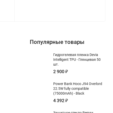
Популярные товары
Гидрогелевая пленка Devia
Intelligent TPU - Глянцевая 50
шт.
2 900
₽
Power Bank Hoco J94 Overlord
22.5W fully compatible
(75000mAh) - Black
4 392
₽
Защитное стекло Remax