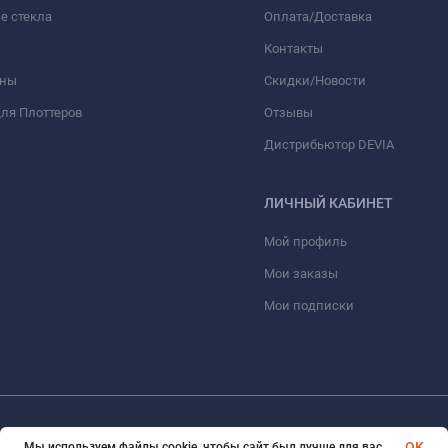
е стекла
Оплата/Доставка
Контакты
оны
Скидки/Новости
ля Плоттеров
Отзывы
Дистрибьютор DEVIA
ЛИЧНЫЙ КАБИНЕТ
Мой профиль
Мои заказы
Мои подписки
© 2026 optmoskvaa.ru Все права защищены
OK
Мы используем файлы cookie, чтобы сайт был лучше для вас.