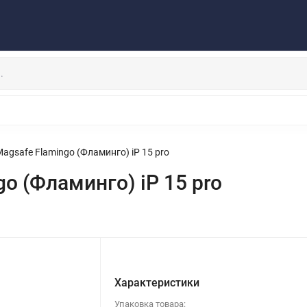
Публичная оферта
Договор
Персональные данные
та/Доставка
Контакты
Скидки/Новости
Отзывы
НАУШНИКИ
ДЕРЖАТЕЛИ
ВНЕШНИЕ АККУМ
ЗАЩИТНЫЕ СТЕКЛА
КОЛОНКИ
МИКРОФОНЫ
agsafe Flamingo (Фламинго) iP 15 pro
o (Фламинго) iP 15 pro
Характеристики
Упаковка товара: