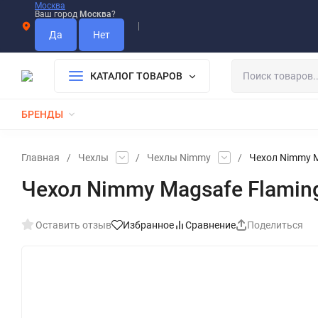
Москва
Ваш город
Москва
?
Информация О Нас
Вакансии
Прайс-Лист
Гарантия
Опла
Дистрибьютор DEVIA
КАТАЛОГ ТОВАРОВ
БРЕНДЫ
КАБЕЛИ
ЗАРЯДКИ
РЕМЕШКИ ДЛЯ APPLE WATCH
Главная
/
Чехлы
/
Чехлы Nimmy
/
Чехол Nimmy M
Чехол Nimmy Magsafe Flaming
Оставить отзыв
Избранное
Сравнение
Поделиться