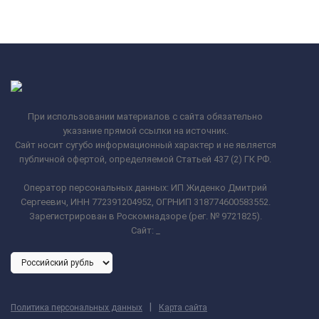
При использовании материалов с сайта обязательно
указание прямой ссылки на источник.
Сайт носит сугубо информационный характер и не является
публичной офертой, определяемой Статьей 437 (2) ГК РФ.
Оператор персональных данных: ИП Жиденко Дмитрий
Сергеевич, ИНН 772391204952, ОГРНИП 318774600583552.
Зарегистрирован в Роскомнадзоре (рег. № 9721825).
Сайт:
_
|
Политика персональных данных
Карта сайта