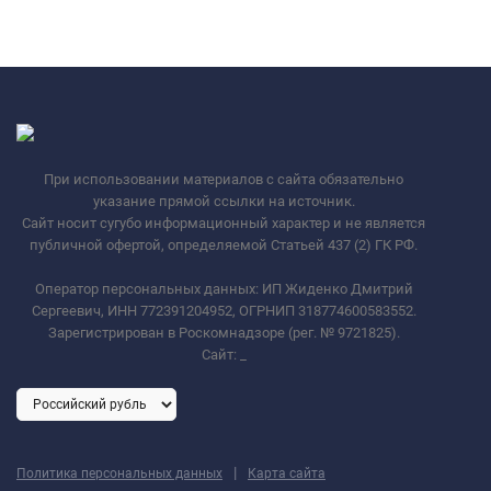
При использовании материалов с сайта обязательно
указание прямой ссылки на источник.
Сайт носит сугубо информационный характер и не является
публичной офертой, определяемой Статьей 437 (2) ГК РФ.
Оператор персональных данных: ИП Жиденко Дмитрий
Сергеевич, ИНН 772391204952, ОГРНИП 318774600583552.
Зарегистрирован в Роскомнадзоре (рег. № 9721825).
Сайт:
_
|
Политика персональных данных
Карта сайта