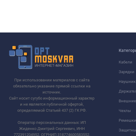
Категор
Кабели
Зарядки
При использовании материалов с сайта
Наушник
обязательно указание прямой ссылки на
Держате
источник.
Сайт носит сугубо информационный характер
Внешние
и не является публичной офертой,
определяемой Статьей 437 (2) ГК РФ.
Чехлы
Ремешки 
Оператор персональных данных: ИП
Жиденко Дмитрий Сергеевич, ИНН
Защитны
772391204952, ОГРНИП 318774600583552.