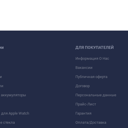
ии
ДЛЯ ПОКУПАТЕЛЕЙ
Информация О Нас
Вакансии
и
Публичная оферта
ли
Договор
 аккумуляторы
Персональные данные
Прайс-Лист
для Apple Watch
Гарантия
е стекла
Оплата/Доставка