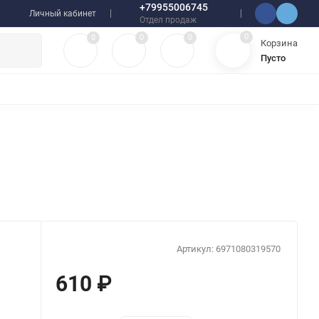
+79955006745
Личный кабинет
Отдел продаж
0
0
0
0
Корзина
Пусто
УЛЯТОРЫ
ЧЕХЛЫ
ПЛЕНКИ ДЛЯ ПЛОТТЕРОВ
РАЗНОЕ
Артикул:
6971080319570
610
₽