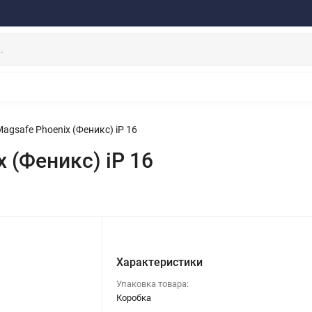
ферта
Договор
Персональные данные
Прайс-Лист
Скидки/Новости
Отзывы
Дистрибьютор DEVIA
НАУШНИКИ
ДЕРЖАТЕЛИ
ВНЕШНИЕ АККУМ
ЗАЩИТНЫЕ СТЕКЛА
КОЛОНКИ
МИКРОФОНЫ
agsafe Phoenix (Феникс) iP 16
 (Феникс) iP 16
Характеристики
Упаковка товара:
Коробка