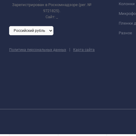
Колонки
Зарегистрирован в Роскомнадзоре (рег. №
9721825).
Микроф
Сайт:
_
Пленки д
Разное
|
Политика персональных данных
Карта сайта