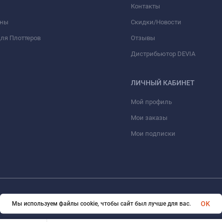
Контакты
оны
Скидки/Новости
ля Плоттеров
Отзывы
Дистрибьютор DEVIA
ЛИЧНЫЙ КАБИНЕТ
Мой профиль
Мои заказы
Мои подписки
© 2026 optmoskvaa.ru Все права защищены
OK
Мы используем файлы cookie, чтобы сайт был лучше для вас.