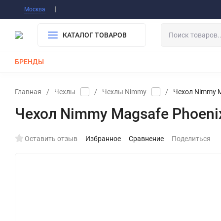
Информация О Нас
Вакансии
Публичная о
Москва
Гарантия
Оплата/Доставка
Контакты
КАТАЛОГ ТОВАРОВ
БРЕНДЫ
КАБЕЛИ
ЗАРЯДКИ
РЕМЕШКИ ДЛЯ APPLE WATCH
Главная
/
Чехлы
/
Чехлы Nimmy
/
Чехол Nimmy M
Чехол Nimmy Magsafe Phoenix
Оставить отзыв
Избранное
Сравнение
Поделиться