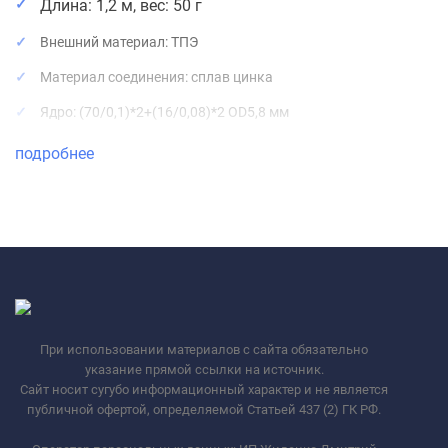
Длина: 1,2 м, вес: 50 г
Внешний материал: ТПЭ
Материал соединения: сплав цинка
Ядро: (70/0,1)*2+(16/0,08)*2 OD5,8 мм
Поддержка сверхбыстрой зарядки мощностью 100 Вт,
подробнее
максимальный ток 5 А
Совместимость с другими популярными мобильными
телефонами (обычная быстрая зарядка)
При использовании материалов с сайта обязательно
указание прямой ссылки на источник.
Сайт носит сугубо информационный характер и не является
публичной офертой, определяемой Статьей 437 (2) ГК РФ.