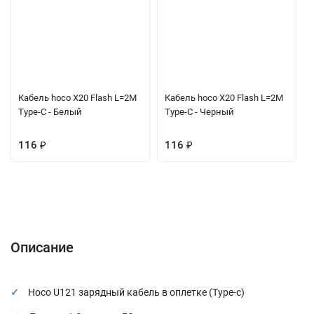
Кабель hoco X20 Flash L=2M
Кабель hoco X20 Flash L=2M
Type-C - Белый
Type-C - Черный
116
₽
116
₽
Описание
Характеристики
Отзывы (0)
Вопрос-Ответ
Описание
Hoco U121 зарядный кабель в оплетке (Type-c)