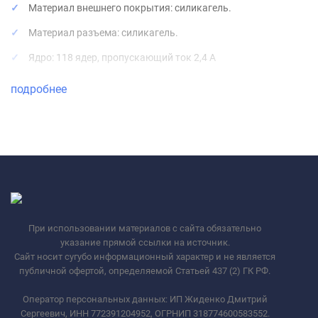
Материал внешнего покрытия: силикагель.
Материал разъема: силикагель.
Ядро: 118 ядер, пропускающий ток 2,4 А
Наружная крышка сделана из более толстого и более
подробнее
толстого силикагеля, который более эластичен и мягок и
приятен на ощупь.
При использовании материалов с сайта обязательно
указание прямой ссылки на источник.
Сайт носит сугубо информационный характер и не является
публичной офертой, определяемой Статьей 437 (2) ГК РФ.
Оператор персональных данных: ИП Жиденко Дмитрий
Сергеевич, ИНН 772391204952, ОГРНИП 318774600583552.