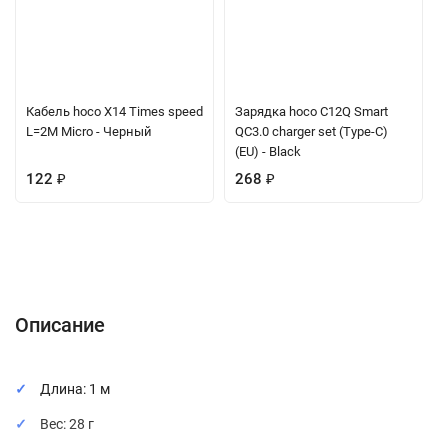
Кабель hoco X14 Times speed
Зарядка hoco C12Q Smart
L=2M Micro - Черный
QC3.0 charger set (Type-C)
(EU) - Black
122
₽
268
₽
Описание
Характеристики
Отзывы (0)
Вопрос-Ответ
Описание
Длина: 1 м
Вес: 28 г