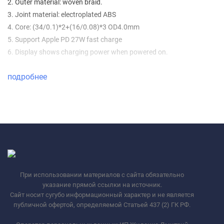
2. Outer material: woven braid.
3. Joint material: electroplated ABS
4. Core: (34/0.1)*2+(16/0.08)*3 OD4.0mm
5. Support Apple PD 27W fast charge
6. Display shows charging power when powered on.
подробнее
При использовании материалов с сайта обязательно
указание прямой ссылки на источник.
Сайт носит сугубо информационный характер и не является
публичной офертой, определяемой Статьей 437 (2) ГК РФ.