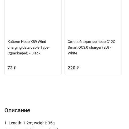
Кабель Hoco X89 Wind
Сетевой адаптер hoco C12Q
charging data cable Type-
Smart QC3.0 charger (EU) -
C(packaged) - Black
White
73
₽
220
₽
Описание
Характеристики
Отзывы (0)
Вопрос-Ответ
Описание
1. Length: 1.2m; weight: 35g