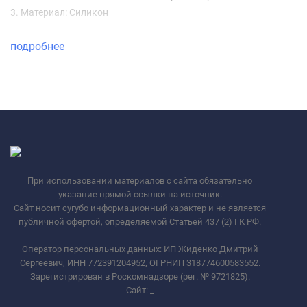
3. Материал: Силикон
подробнее
При использовании материалов с сайта обязательно
указание прямой ссылки на источник.
Сайт носит сугубо информационный характер и не является
публичной офертой, определяемой Статьей 437 (2) ГК РФ.
Оператор персональных данных: ИП Жиденко Дмитрий
Сергеевич, ИНН 772391204952, ОГРНИП 318774600583552.
Зарегистрирован в Роскомнадзоре (рег. № 9721825).
Сайт:
_