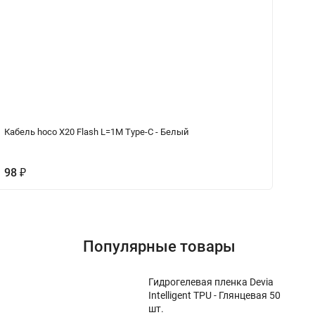
Кабель hoco X20 Flash L=1M Type-C - Белый
За
Bl
98
₽
2
Популярные товары
Гидрогелевая пленка Devia
Intelligent TPU - Глянцевая 50
шт.