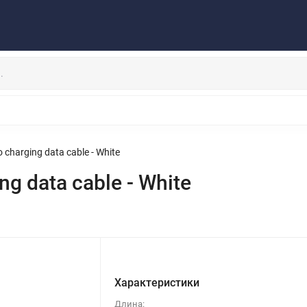
Публичная оферта
Договор
Персональные данные
та/Доставка
Контакты
Скидки/Новости
Отзывы
НАУШНИКИ
ДЕРЖАТЕЛИ
ВНЕШНИЕ АККУМ
ЗАЩИТНЫЕ СТЕКЛА
КОЛОНКИ
МИКРОФОНЫ
charging data cable - White
g data cable - White
Характеристики
Длина: