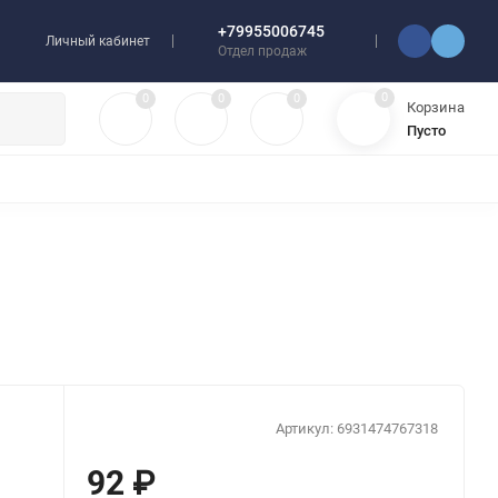
+79955006745
Личный кабинет
Отдел продаж
0
0
0
0
Корзина
Пусто
УЛЯТОРЫ
ЧЕХЛЫ
ПЛЕНКИ ДЛЯ ПЛОТТЕРОВ
РАЗНОЕ
Артикул:
6931474767318
92
₽