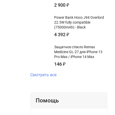
2 900
₽
Power Bank Hoco J94 Overlord
22.5W fully compatible
(75000mAh) - Black
4 392
₽
Защитное стекло Remax
Medicine GL-27 для iPhone 13
Pro Max / iPhone 14 Max
146
₽
Смотреть все
Помощь