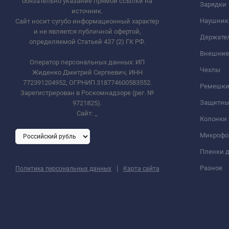
обязательно указание прямой ссылки на
Зарядки
источник.
Наушник
Сайт носит сугубо информационный характер
и не является публичной офертой,
Держате
определяемой Статьей 437 (2) ГК РФ.
Внешние
Оператор персональных данных: ИП
Чехлы
Жиденко Дмитрий Сергеевич, ИНН
772391204952, ОГРНИП 318774600583552.
Ремешки 
Зарегистрирован в Роскомнадзоре (рег. №
Защитны
9721825).
Сайт:
_
Колонки
Микроф
Пленки д
|
Разное
Политика персональных данных
Карта сайта