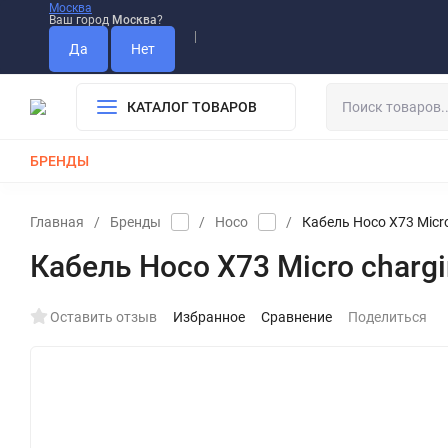
Москва
Ваш город
Москва
?
Информация О Нас
Вакансии
Прайс-Лист
Гарантия
Опла
Дистрибьютор DEVIA
КАТАЛОГ ТОВАРОВ
БРЕНДЫ
КАБЕЛИ
ЗАРЯДКИ
РЕМЕШКИ ДЛЯ APPLE WATCH
Главная
/
Бренды
/
Hoco
/
Кабель Hoco X73 Micro 
Кабель Hoco X73 Micro chargin
Оставить отзыв
Избранное
Сравнение
Поделиться