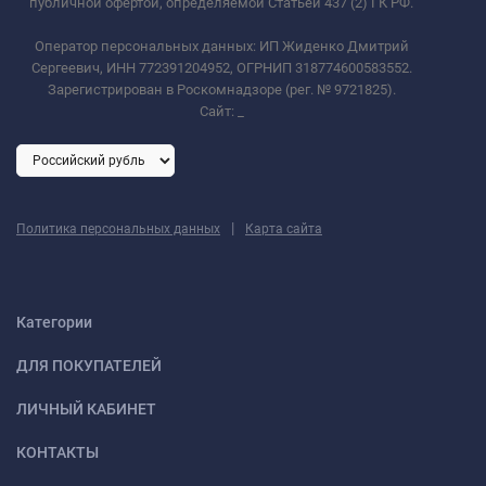
публичной офертой, определяемой Статьей 437 (2) ГК РФ.
Оператор персональных данных: ИП Жиденко Дмитрий
Сергеевич, ИНН 772391204952, ОГРНИП 318774600583552.
Зарегистрирован в Роскомнадзоре (рег. № 9721825).
Сайт:
_
|
Политика персональных данных
Карта сайта
Категории
ДЛЯ ПОКУПАТЕЛЕЙ
ЛИЧНЫЙ КАБИНЕТ
КОНТАКТЫ