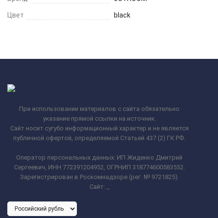
Цвет
black
При использовании материалов с сайта обязательно
указание прямой ссылки на источник.
Сайт носит сугубо информационный характер и не является
публичной офертой, определяемой Статьей 437 (2) ГК РФ.
Оператор персональных данных: ИП Жиденко Дмитрий
Сергеевич, ИНН 772391204952, ОГРНИП 318774600583552.
Зарегистрирован в Роскомнадзоре (рег. № 9721825).
Сайт:
_