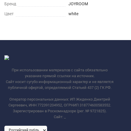
Бренд
JOYROOM
Цвет
white
При использовании материалов с сайта обязательно
указание прямой ссылки на источник.
Сайт носит сугубо информационный характер и не является
публичной офертой, определяемой Статьей 437 (2) ГК РФ.
Оператор персональных данных: ИП Жиденко Дмитрий
Сергеевич, ИНН 772391204952, ОГРНИП 318774600583552.
Зарегистрирован в Роскомнадзоре (рег. № 9721825).
Сайт:
_