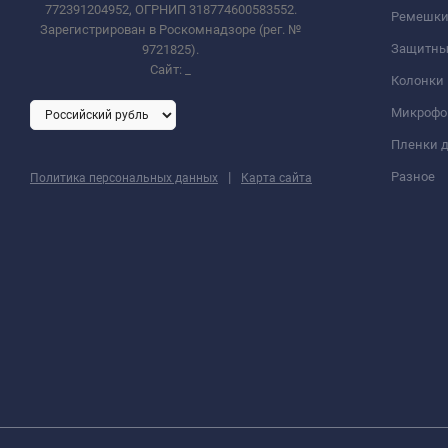
772391204952, ОГРНИП 318774600583552.
Ремешки 
Зарегистрирован в Роскомнадзоре (рег. №
Защитны
9721825).
Сайт:
_
Колонки
Микроф
Пленки д
|
Разное
Политика персональных данных
Карта сайта