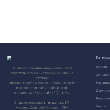
Категор
Кабели
При использовании материалов с сайта
обязательно указание прямой ссылки на
Зарядки
источник.
Наушник
Сайт носит сугубо информационный характер
и не является публичной офертой,
Держате
определяемой Статьей 437 (2) ГК РФ.
Внешние
Оператор персональных данных: ИП
Чехлы
Жиденко Дмитрий Сергеевич, ИНН