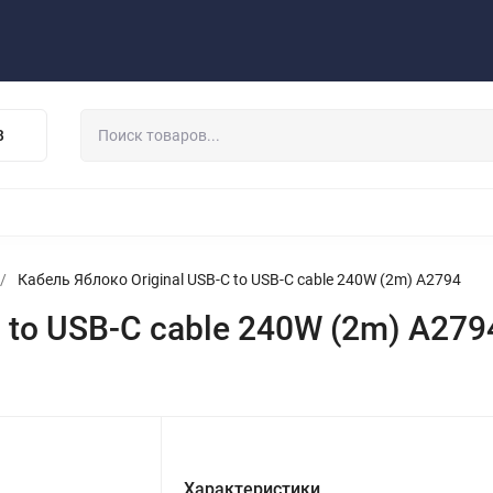
Публичная оферта
Договор
Персональные данные
та/Доставка
Контакты
Скидки/Новости
Отзывы
В
НАУШНИКИ
ДЕРЖАТЕЛИ
ВНЕШНИЕ АККУМ
ЗАЩИТНЫЕ СТЕКЛА
КОЛОНКИ
МИКРОФОНЫ
/
Кабель Яблоко Original USB-C to USB-C cable 240W (2m) A2794
 to USB-C cable 240W (2m) A279
Характеристики