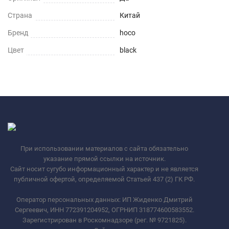
Страна
Китай
Бренд
hoco
Цвет
black
При использовании материалов с сайта обязательно
указание прямой ссылки на источник.
Сайт носит сугубо информационный характер и не является
публичной офертой, определяемой Статьей 437 (2) ГК РФ.
Оператор персональных данных: ИП Жиденко Дмитрий
Сергеевич, ИНН 772391204952, ОГРНИП 318774600583552.
Зарегистрирован в Роскомнадзоре (рег. № 9721825).