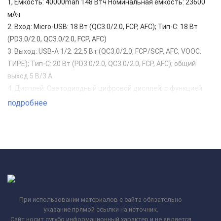
1, Емкость: 40000mah 148 Втч Номинальная емкость: 23600
мАч
2. Вход: Micro-USB: 18 Вт (QC3.0/2.0, FCP, AFC); Тип-C: 18 Вт
(PD3.0/2.0, QC3.0/2.0, FCP, AFC)
3. Выход: USB-A 1/2: 22,5 Вт (QC3.0/2.0, FCP/SCP, AFC, VOOC,
ТИРЕ); Тип-C: 20 Вт (PD3.0/2.0, QC3.0/2.0, FCP, AFC); общий
выход 5 В/3 А
4. Дисплей: Светодиодный цифровой дисплей; с функцией
настольной лампы
подробнее
5. Материал: ABS+PC огнестойкая оболочка+ литий-
полимерная батарея
6. Размер: 148*68*52 мм; Вес: 791 г
При использовании материалов с сайта обязательно
указание прямой ссылки на источник.
Сайт носит сугубо информационный характер и не является