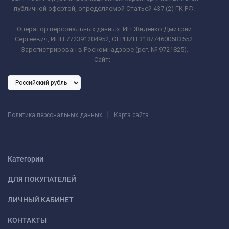
публичной офертой, определяемой Статьей 437 (2) ГК РФ.
Оператор персональных данных: ИП Жиденко Дмитрий
Сергеевич, ИНН 772391204952, ОГРНИП 318774600583552.
Зарегистрирован в Роскомнадзоре (рег. № 9721825).
Сайт:
_
|
Политика персональных данных
Карта сайта
Категории
ДЛЯ ПОКУПАТЕЛЕЙ
ЛИЧНЫЙ КАБИНЕТ
КОНТАКТЫ