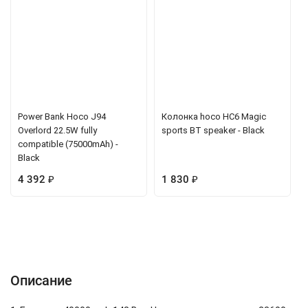
Power Bank Hoco J94
Колонка hoco HC6 Magic
Overlord 22.5W fully
sports BT speaker - Black
compatible (75000mAh) -
Black
4 392
₽
1 830
₽
Описание
Характеристики
Отзывы (0)
Вопрос-Ответ
Описание