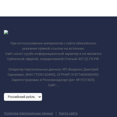
При использовании материалов с сайта обязательно
указание прямой ссылки на источник.
Сайт носит сугубо информационный характер и не является
публичной офертой, определяемой Статьей 437 (2) ГК РФ.
Оператор персональных данных: ИП Жиденко Дмитрий
Сергеевич, ИНН 772391204952, ОГРНИП 318774600583552.
Зарегистрирован в Роскомнадзоре (рег. № 9721825).
Сайт:
_
|
Политика персональных данных
Карта сайта