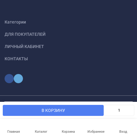
Категории
ДЛЯ ПОКУПАТЕЛЕЙ
ЛИЧНЫЙ КАБИНЕТ
КОНТАКТЫ
Мы используем файлы cookie, чтобы сайт был лучше для
© 2026 optmoskvaa.ru Все права защищены
OK
В КОРЗИНУ
вас.
Главная
Каталог
Корзина
Избранное
Вход