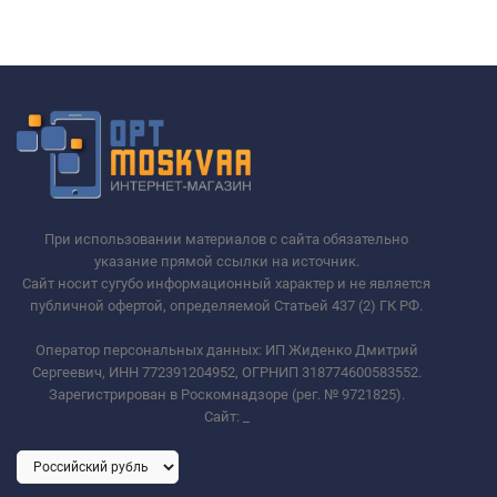
При использовании материалов с сайта обязательно
указание прямой ссылки на источник.
Сайт носит сугубо информационный характер и не является
публичной офертой, определяемой Статьей 437 (2) ГК РФ.
Оператор персональных данных: ИП Жиденко Дмитрий
Сергеевич, ИНН 772391204952, ОГРНИП 318774600583552.
Зарегистрирован в Роскомнадзоре (рег. № 9721825).
Сайт:
_