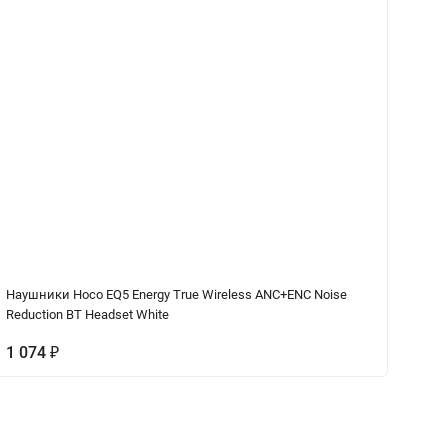
Наушники Hoco EQ5 Energy True Wireless ANC+ENC Noise
См
Reduction BT Headset White
(A
1 074
₽
3