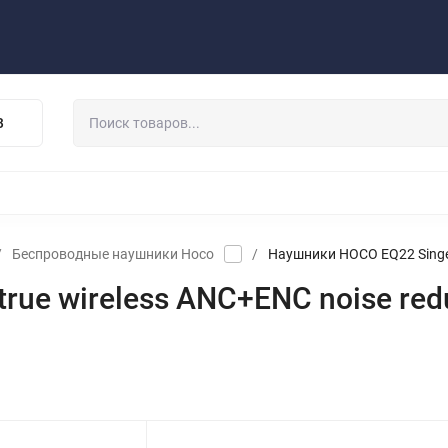
Публичная оферта
Договор
Персональные данные
та/Доставка
Контакты
Скидки/Новости
Отзывы
В
НАУШНИКИ
ДЕРЖАТЕЛИ
ВНЕШНИЕ АККУМ
ЗАЩИТНЫЕ СТЕКЛА
КОЛОНКИ
МИКРОФОНЫ
/
Беспроводные наушники Hoco
/
Наушники HOCO EQ22 Singer 
ue wireless ANC+ENC noise redu