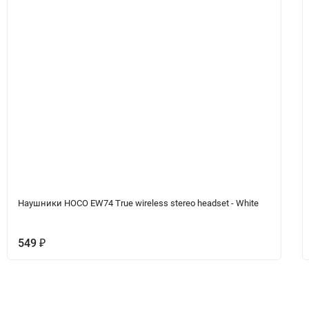
Наушники HOCO EW74 True wireless stereo headset - White
549
₽