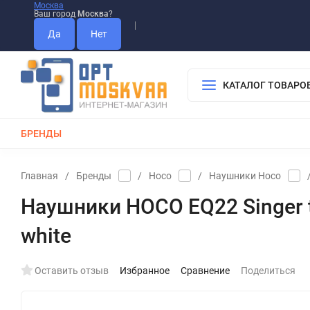
Москва
Ваш город
Москва
?
Информация О Нас
Вакансии
Прайс-Лист
Гарантия
Опла
Дистрибьютор DEVIA
КАТАЛОГ ТОВАРО
БРЕНДЫ
КАБЕЛИ
ЗАРЯДКИ
РЕМЕШКИ ДЛЯ APPLE WATCH
Главная
/
Бренды
/
Hoco
/
Наушники Hoco
Наушники HOCO EQ22 Singer tr
white
Оставить отзыв
Избранное
Сравнение
Поделиться