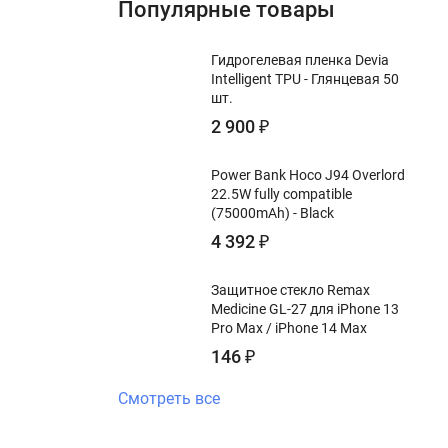
Популярные товары
Гидрогелевая пленка Devia
Intelligent TPU - Глянцевая 50
шт.
2 900
₽
Power Bank Hoco J94 Overlord
22.5W fully compatible
(75000mAh) - Black
4 392
₽
Защитное стекло Remax
Medicine GL-27 для iPhone 13
Pro Max / iPhone 14 Max
146
₽
Смотреть все