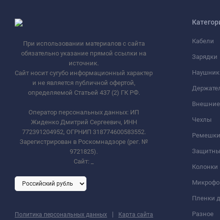
Категор
Кабели
При использовании материалов с сайта
обязательно указание прямой ссылки на
Зарядки
источник.
Наушник
Сайт носит сугубо информационный характер
и не является публичной офертой,
Держате
определяемой Статьей 437 (2) ГК РФ.
Внешние
Оператор персональных данных: ИП
Чехлы
Жиденко Дмитрий Сергеевич, ИНН
772391204952, ОГРНИП 318774600583552.
Ремешки 
Зарегистрирован в Роскомнадзоре (рег. №
Защитны
9721825).
Сайт:
_
Колонки
Микроф
Пленки д
|
Разное
Политика персональных данных
Карта сайта