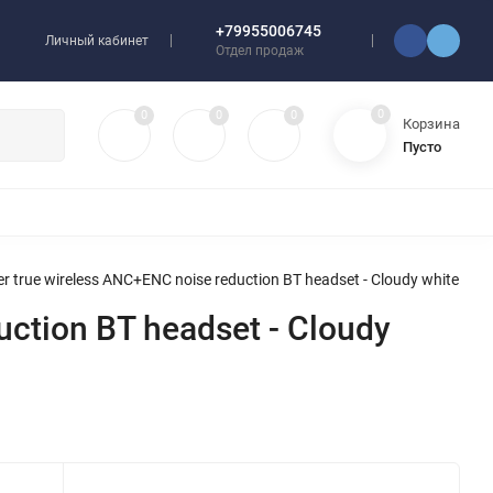
+79955006745
Личный кабинет
Отдел продаж
0
0
0
0
Корзина
Пусто
УЛЯТОРЫ
ЧЕХЛЫ
ПЛЕНКИ ДЛЯ ПЛОТТЕРОВ
РАЗНОЕ
true wireless ANC+ENC noise reduction BT headset - Cloudy white
ction BT headset - Cloudy