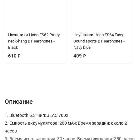
Наушники Hoco ES62 Pretty
Наушники Hoco ES64 Easy
neck-hang BT earphones -
Sound sports BT earphones -
Black
Navy blue
610
₽
409
₽
Описание
Характеристики
Отзывы (0)
Вопрос-Ответ
Описание
1. Bluetooth 5.3; чип: JLAC 7003
2. Емкость аккумулятора: 200 мАч; Время зарядки: около 2
часов
3. Время использования: 30 часов; Время ожидания: 350 часов