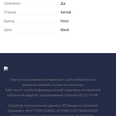
Оригинал
Да
Страна
Китай
Бренд
hoco
Цвет
black
При использовании материалов с сайта обязательно
указание прямой ссылки на источник.
Сайт носит сугубо информационный характер и не является
публичной офертой, определяемой Статьей 437 (2) ГК РФ.
Оператор персональных данных: ИП Жиденко Дмитрий
Сергеевич, ИНН 772391204952, ОГРНИП 318774600583552.
Зарегистрирован в Роскомнадзоре (рег. № 9721825).