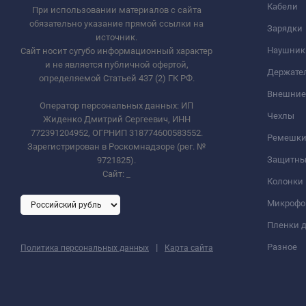
Кабели
При использовании материалов с сайта
обязательно указание прямой ссылки на
Зарядки
источник.
Наушник
Сайт носит сугубо информационный характер
и не является публичной офертой,
Держате
определяемой Статьей 437 (2) ГК РФ.
Внешние
Оператор персональных данных: ИП
Чехлы
Жиденко Дмитрий Сергеевич, ИНН
772391204952, ОГРНИП 318774600583552.
Ремешки 
Зарегистрирован в Роскомнадзоре (рег. №
Защитны
9721825).
Сайт:
_
Колонки
Микроф
Пленки д
|
Разное
Политика персональных данных
Карта сайта