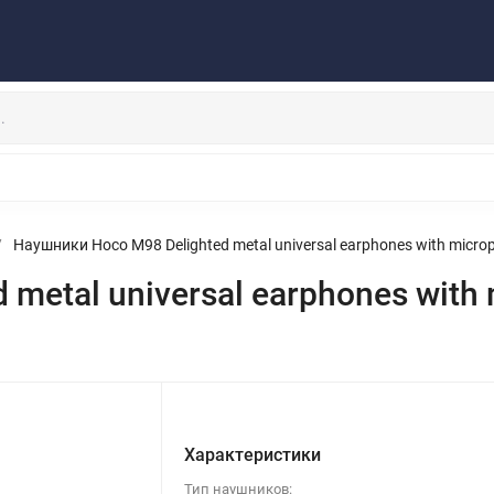
Публичная оферта
Договор
Персональные данные
та/Доставка
Контакты
Скидки/Новости
Отзывы
НАУШНИКИ
ДЕРЖАТЕЛИ
ВНЕШНИЕ АККУМ
ЗАЩИТНЫЕ СТЕКЛА
КОЛОНКИ
МИКРОФОНЫ
/
Наушники Hoco M98 Delighted metal universal earphones with microp
metal universal earphones with 
Характеристики
Тип наушников: