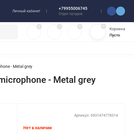
+79955006745
Личный кабинет
Отдел продаж
0
0
0
0
Корзина
Пусто
УЛЯТОРЫ
ЧЕХЛЫ
ПЛЕНКИ ДЛЯ ПЛОТТЕРОВ
РАЗНОЕ
hone - Metal grey
microphone - Metal grey
Артикул:
6931474778314
Нет в наличии