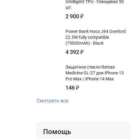
Intelligent TPU - Глянцевая 50
шт.
2 900
₽
Power Bank Hoco J94 Overlord
22.5W fully compatible
(75000mAh) - Black
4 392
₽
Защитное стекло Remax
Medicine GL-27 для iPhone 13
Pro Max / iPhone 14 Max
146
₽
Смотреть все
Помощь