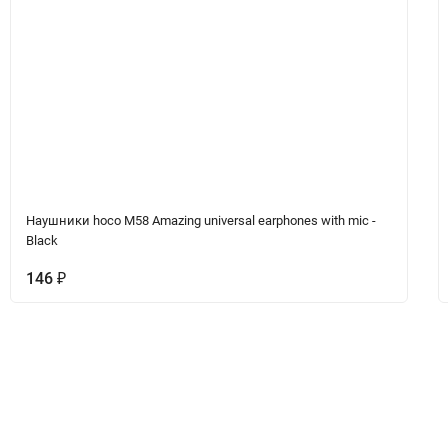
Наушники hoco M58 Amazing universal earphones with mic -
Black
146
₽
Вопрос-Ответ