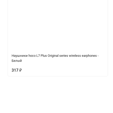
Наушники hoco L7 Plus Original series wireless earphones -
Белый
317
₽
Описание
Характеристики
Отзывы (0)