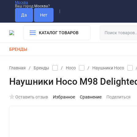
Москва
Ваш город
Москва
?
Информация О Нас
Вакансии
Прайс-Лист
Гарантия
Опла
Дистрибьютор DEVIA
КАТАЛОГ ТОВАРОВ
БРЕНДЫ
КАБЕЛИ
ЗАРЯДКИ
РЕМЕШКИ ДЛЯ APPLE WATCH
Главная
/
Бренды
/
Hoco
/
Наушники Hoco
Наушники Hoco M98 Delighted 
Оставить отзыв
Избранное
Сравнение
Поделиться