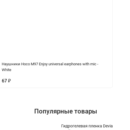
Наушники Hoco M97 Enjoy universal earphones with mic -
Ка
White
67
₽
5
Популярные товары
Гидрогелевая пленка Devia