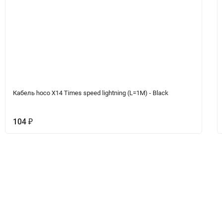
Кабель hoco X14 Times speed lightning (L=1M) - Black
104
₽
Вопрос-Ответ