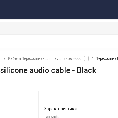
Публичная оферта
Договор
Персональные данные
та/Доставка
Контакты
Скидки/Новости
Отзывы
НАУШНИКИ
ДЕРЖАТЕЛИ
ВНЕШНИЕ АККУМ
ЗАЩИТНЫЕ СТЕКЛА
КОЛОНКИ
МИКРОФОНЫ
/
Кабели Переходники для наушников Hoco
/
Переходник H
licone audio cable - Black
Характеристики
Тип Кабеля: