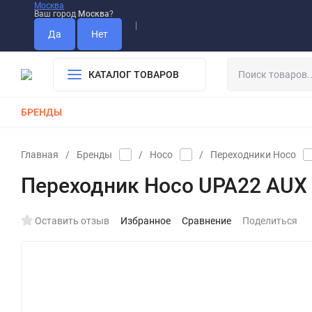
Москва
Ваш город
Москва
?
Информация О Нас
Вакансии
Прайс-Лист
Гарантия
Опла
Дистрибьютор DEVIA
КАТАЛОГ ТОВАРОВ
БРЕНДЫ
КАБЕЛИ
ЗАРЯДКИ
РЕМЕШКИ ДЛЯ APPLE WATCH
Главная
/
Бренды
/
Hoco
/
Переходники Hoco
Переходник Hoco UPA22 AUX si
Оставить отзыв
Избранное
Сравнение
Поделиться