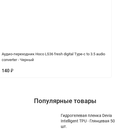
Аудио-переходник Hoco LS36 fresh digital Type-c to 3.5 audio
Пе
converter - Черный
co
140
₽
1
Популярные товары
Гидрогелевая пленка Devia
Intelligent TPU - Глянцевая 50
шт.