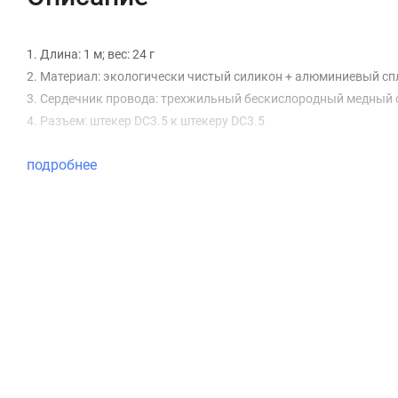
1. Длина: 1 м; вес: 24 г
2. Материал: экологически чистый силикон + алюминиевый сп
3. Сердечник провода: трехжильный бескислородный медный се
4. Разъем: штекер DC3.5 к штекеру DC3.5
подробнее