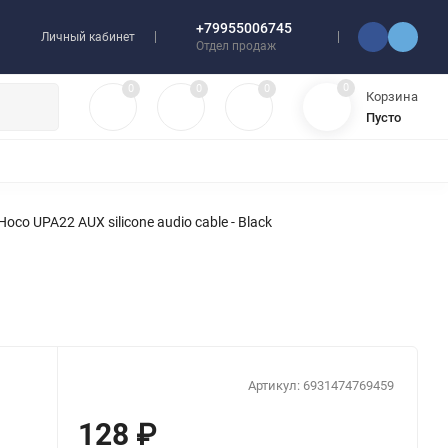
+79955006745
Личный кабинет
Отдел продаж
0
0
0
0
Корзина
Пусто
УЛЯТОРЫ
ЧЕХЛЫ
ПЛЕНКИ ДЛЯ ПЛОТТЕРОВ
РАЗНОЕ
oco UPA22 AUX silicone audio cable - Black
Артикул:
6931474769459
128
₽