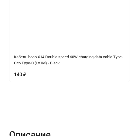
Кабель hoco X14 Double speed 60W charging data cable Type-
C to Type-C (L=1M) - Black
140
₽
Описание
Характеристики
Отзывы (0)
Описание