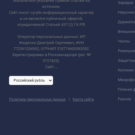
обязательно указание прямой ссылки на
Зарядки
источник.
Наушник
Сайт носит сугубо информационный характер
и не является публичной офертой,
Держате
определяемой Статьей 437 (2) ГК РФ.
Внешние
Оператор персональных данных: ИП
Чехлы
Жиденко Дмитрий Сергеевич, ИНН
772391204952, ОГРНИП 318774600583552.
Ремешки 
Зарегистрирован в Роскомнадзоре (рег. №
Защитны
9721825).
Сайт:
_
Колонки
Микроф
Пленки д
|
Разное
Политика персональных данных
Карта сайта