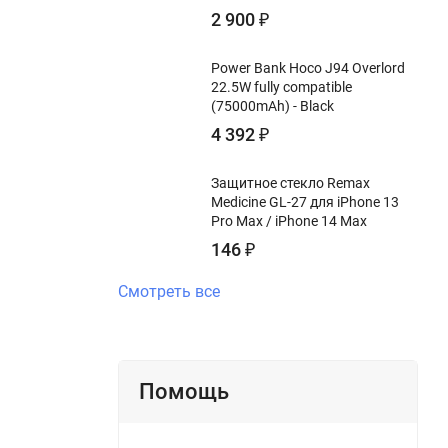
2 900
₽
Power Bank Hoco J94 Overlord
22.5W fully compatible
(75000mAh) - Black
4 392
₽
Защитное стекло Remax
Medicine GL-27 для iPhone 13
Pro Max / iPhone 14 Max
146
₽
Смотреть все
Помощь