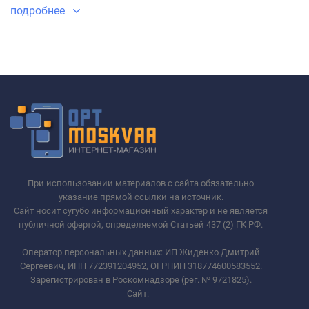
подробнее
При использовании материалов с сайта обязательно
указание прямой ссылки на источник.
Сайт носит сугубо информационный характер и не является
публичной офертой, определяемой Статьей 437 (2) ГК РФ.
Оператор персональных данных: ИП Жиденко Дмитрий
Сергеевич, ИНН 772391204952, ОГРНИП 318774600583552.
Зарегистрирован в Роскомнадзоре (рег. № 9721825).
Сайт:
_