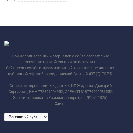
При использовании материалов с сайта обязательно
указание прямой ссылки на источник.
Сайт носит сугубо информационный характер и не является
публичной офертой, определяемой Статьей 437 (2) ГК РФ.
Оператор персональных данных: ИП Жиденко Дмитрий
Сергеевич, ИНН 772391204952, ОГРНИП 318774600583552.
Зарегистрирован в Роскомнадзоре (рег. № 9721825).
Сайт:
_