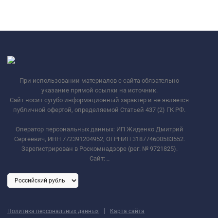
При использовании материалов с сайта обязательно
указание прямой ссылки на источник.
Сайт носит сугубо информационный характер и не является
публичной офертой, определяемой Статьей 437 (2) ГК РФ.
Оператор персональных данных: ИП Жиденко Дмитрий
Сергеевич, ИНН 772391204952, ОГРНИП 318774600583552.
Зарегистрирован в Роскомнадзоре (рег. № 9721825).
Сайт:
_
|
Политика персональных данных
Карта сайта