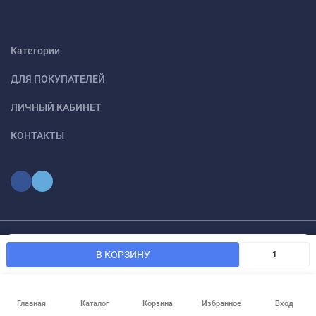
Категории
ДЛЯ ПОКУПАТЕЛЕЙ
ЛИЧНЫЙ КАБИНЕТ
КОНТАКТЫ
Мы используем файлы cookie, чтобы сайт был лучше для
© 2026 optmoskvaa.ru Все права защищены
OK
В КОРЗИНУ
вас.
Главная
Каталог
Корзина
Избранное
Вход