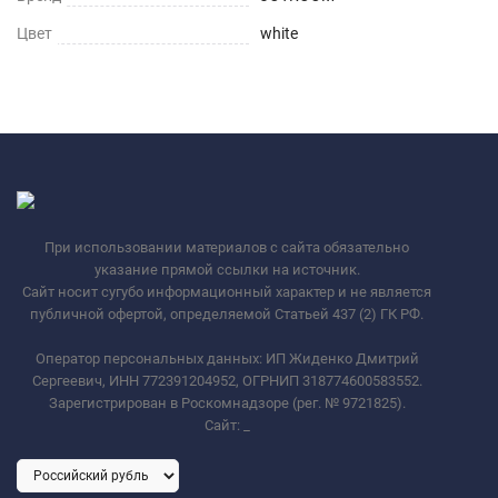
Цвет
white
При использовании материалов с сайта обязательно
указание прямой ссылки на источник.
Сайт носит сугубо информационный характер и не является
публичной офертой, определяемой Статьей 437 (2) ГК РФ.
Оператор персональных данных: ИП Жиденко Дмитрий
Сергеевич, ИНН 772391204952, ОГРНИП 318774600583552.
Зарегистрирован в Роскомнадзоре (рег. № 9721825).
Сайт:
_