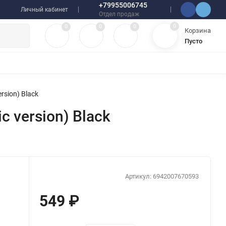
+79955006745
Личный кабинет
Отдел продаж
0
0
0
0
Корзина
Пусто
УЛЯТОРЫ
ЧЕХЛЫ
ПЛЕНКИ ДЛЯ ПЛОТТЕРОВ
РАЗНОЕ
rsion) Black
 version) Black
Артикул:
6942007670593
549
₽