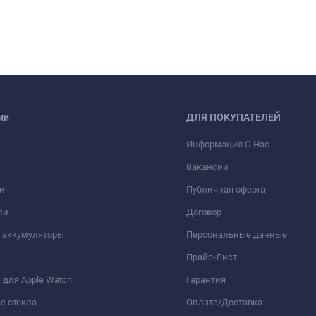
ии
ДЛЯ ПОКУПАТЕЛЕЙ
Информация О Нас
Вакансии
и
Публичная оферта
ли
Договор
 аккумуляторы
Персональные данные
Прайс-Лист
для Apple Watch
Гарантия
е стекла
Оплата/Доставка