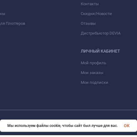
Контакты
оны
Скидки/Новости
ля Плоттеров
Отзывы
Дистрибьютор DEVIA
ЛИЧНЫЙ КАБИНЕТ
Мой профиль
Мои заказы
Мои подписки
© 2026 optmoskvaa.ru Все права защищены
OK
Мы используем файлы cookie, чтобы сайт был лучше для вас.