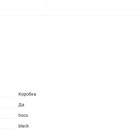
ет
Коробка
Да
hoco
black