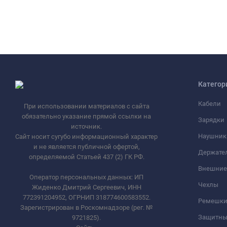
Категор
Кабели
При использовании материалов с сайта
обязательно указание прямой ссылки на
Зарядки
источник.
Наушник
Сайт носит сугубо информационный характер
и не является публичной офертой,
Держате
определяемой Статьей 437 (2) ГК РФ.
Внешние
Оператор персональных данных: ИП
Чехлы
Жиденко Дмитрий Сергеевич, ИНН
772391204952, ОГРНИП 318774600583552.
Ремешки 
Зарегистрирован в Роскомнадзоре (рег. №
Защитны
9721825).