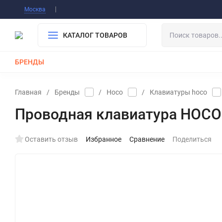
Информация О Нас
Вакансии
Публичная о
Москва
Гарантия
Оплата/Доставка
Контакты
КАТАЛОГ ТОВАРОВ
БРЕНДЫ
КАБЕЛИ
ЗАРЯДКИ
РЕМЕШКИ ДЛЯ APPLE WATCH
Главная
/
Бренды
/
Hoco
/
Клавиатуры hoco
Проводная клавиатура HOCO GM
Оставить отзыв
Избранное
Сравнение
Поделиться