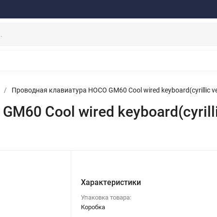
ферта
Договор
Персональные данные
Прайс-Лист
Скидки/Новости
Отзывы
Дистрибьютор DEVIA
НАУШНИКИ
ДЕРЖАТЕЛИ
ВНЕШНИЕ АККУМ
ЗАЩИТНЫЕ СТЕКЛА
КОЛОНКИ
МИКРОФОНЫ
/
Проводная клавиатура HOCO GM60 Cool wired keyboard(cyrillic ve
60 Cool wired keyboard(cyrillic
Характеристики
Упаковка товара:
Коробка