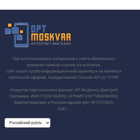
При использовании материалов с сайта обязательно
указание прямой ссылки на источник.
Сайт носит сугубо информационный характер и не является
публичной офертой, определяемой Статьей 437 (2) ГК РФ.
Оператор персональных данных: ИП Жиденко Дмитрий
Сергеевич, ИНН 772391204952, ОГРНИП 318774600583552.
Зарегистрирован в Роскомнадзоре (рег. № 9721825).
Сайт:
_