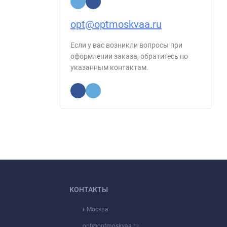
opt@optmoskvaa.ru
Если у вас возникли вопросы при
оформлении заказа, обратитесь по
указанным контактам.
КОНТАКТЫ
г.Москва
opt@optmoskvaa.ru