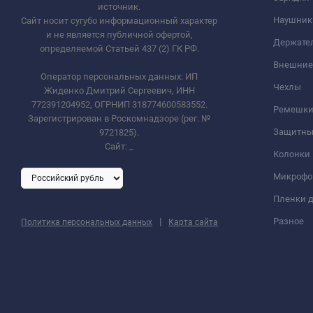
источник.
Наушник
Сайт носит сугубо информационный характер
и не является публичной офертой,
Держате
определяемой Статьей 437 (2) ГК РФ.
Внешние
Оператор персональных данных: ИП
Чехлы
Жиденко Дмитрий Сергеевич, ИНН
772391204952, ОГРНИП 318774600583552.
Ремешки 
Зарегистрирован в Роскомнадзоре (рег. №
Защитны
9721825).
Сайт:
_
Колонки
Микроф
Пленки д
|
Разное
Политика персональных данных
Карта сайта