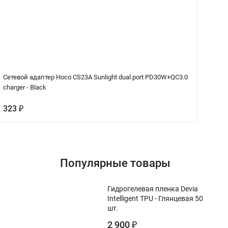
Сетевой адаптер Hoco CS23A Sunlight dual port PD30W+QC3.0
Се
charger - Black
ch
323
4
₽
Популярные товары
Гидрогелевая пленка Devia
Intelligent TPU - Глянцевая 50
шт.
2 900
₽