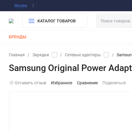
Информация О Нас
Вакансии
Публичная о
Москва
Гарантия
Оплата/Доставка
Контакты
КАТАЛОГ ТОВАРОВ
БРЕНДЫ
КАБЕЛИ
ЗАРЯДКИ
РЕМЕШКИ ДЛЯ APPLE WATCH
Главная
/
Зарядки
/
Сетевые адаптеры
/
Samsung
Samsung Original Power Adapt
Оставить отзыв
Избранное
Сравнение
Поделиться