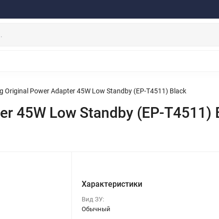
ферта
Договор
Персональные данные
Прайс-Лист
Скидки/Новости
Отзывы
Дистрибьютор DEVIA
НАУШНИКИ
ДЕРЖАТЕЛИ
ВНЕШНИЕ АККУМ
ЗАЩИТНЫЕ СТЕКЛА
КОЛОНКИ
МИКРОФОНЫ
 Original Power Adapter 45W Low Standby (EP-T4511) Black
er 45W Low Standby (EP-T4511) 
Характеристики
Вид ЗУ:
Обычный