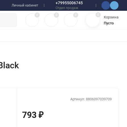
+79955006745
Личный кабинет
Отдел продаж
0
0
0
0
Корзина
Пусто
УЛЯТОРЫ
ЧЕХЛЫ
ПЛЕНКИ ДЛЯ ПЛОТТЕРОВ
РАЗНОЕ
Black
Артикул:
8806097039709
793
₽