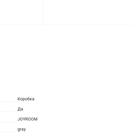
ет
Коробка
Да
JOYROOM
gray