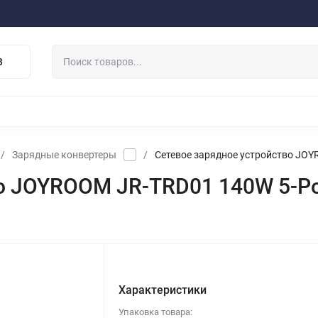
ферта
Договор
Персональные данные
Прайс-Лист
Скидки/Новости
Отзывы
Дистрибьютор DEVIA
В
НАУШНИКИ
ДЕРЖАТЕЛИ
ВНЕШНИЕ АККУМ
ЗАЩИТНЫЕ СТЕКЛА
КОЛОНКИ
МИКРОФОНЫ
/
Зарядные конвертеры
/
Сетевое зарядное устройство JOYR
о JOYROOM JR-TRD01 140W 5-Por
Характеристики
Упаковка товара: