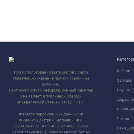
Категор
Кабели
При использовании материалов с сайта
обязательно указание прямой ссылки на
Зарядки
источник.
Наушник
Сайт носит сугубо информационный характер
и не является публичной офертой,
Держате
определяемой Статьей 437 (2) ГК РФ.
Внешние
Оператор персональных данных: ИП
Чехлы
Жиденко Дмитрий Сергеевич, ИНН
772391204952, ОГРНИП 318774600583552.
Ремешки 
Зарегистрирован в Роскомнадзоре (рег. №