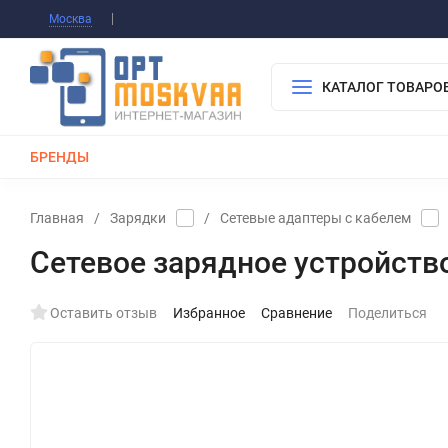
Информация О Нас
Вакансии
Публичная о
Москва
Гарантия
Оплата/Доставка
Контакты
КАТАЛОГ ТОВАРО
БРЕНДЫ
КАБЕЛИ
ЗАРЯДКИ
РЕМЕШКИ ДЛЯ APPLE WATCH
Главная
/
Зарядки
/
Сетевые адаптеры с кабелем
Сетевое зарядное устройств
Оставить отзыв
Избранное
Сравнение
Поделиться