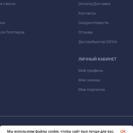
е стекла
Оплата/Доставка
Контакты
оны
Скидки/Новости
ля Плоттеров
Отзывы
Дистрибьютор DEVIA
ЛИЧНЫЙ КАБИНЕТ
Мой профиль
Мои заказы
Мои подписки
© 2026 optmoskvaa.ru Все права защищены
OK
Мы используем файлы cookie, чтобы сайт был лучше для вас.