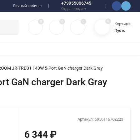
+79955006745
Личный кабинет
Отдел продаж
0
0
0
0
Корзина
Пусто
УЛЯТОРЫ
ЧЕХЛЫ
ПЛЕНКИ ДЛЯ ПЛОТТЕРОВ
РАЗНОЕ
OOM JR-TRD01 140W 5-Port GaN charger Dark Gray
t GaN charger Dark Gray
Артикул:
6956116762223
6 344
₽