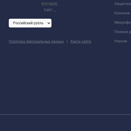
Защитны
9721825).
Сайт:
_
Колонки
Микроф
Пленки д
|
Разное
Политика персональных данных
Карта сайта