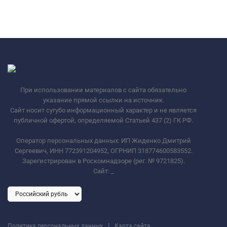
При использовании материалов с сайта обязательно
указание прямой ссылки на источник.
Сайт носит сугубо информационный характер и не является
публичной офертой, определяемой Статьей 437 (2) ГК РФ.
Оператор персональных данных: ИП Жиденко Дмитрий
Сергеевич, ИНН 772391204952, ОГРНИП 318774600583552.
Зарегистрирован в Роскомнадзоре (рег. № 9721825).
Сайт:
_
|
Политика персональных данных
Карта сайта