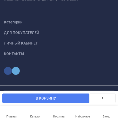
Категории
ДЛЯ ПОКУПАТЕЛЕЙ
ЛИЧНЫЙ КАБИНЕТ
КОНТАКТЫ
Мы используем файлы cookie, чтобы сайт был лучше для
© 2026 optmoskvaa.ru Все права защищены
OK
В КОРЗИНУ
вас.
Главная
Каталог
Корзина
Избранное
Вход