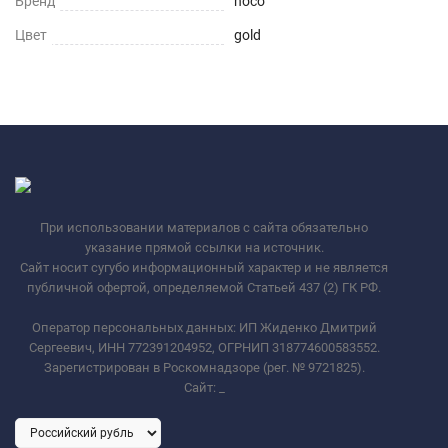
Бренд
hoco
Цвет
gold
При использовании материалов с сайта обязательно
указание прямой ссылки на источник.
Сайт носит сугубо информационный характер и не является
публичной офертой, определяемой Статьей 437 (2) ГК РФ.
Оператор персональных данных: ИП Жиденко Дмитрий
Сергеевич, ИНН 772391204952, ОГРНИП 318774600583552.
Зарегистрирован в Роскомнадзоре (рег. № 9721825).
Сайт:
_