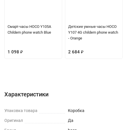
Смарт-часы HOCO Y105A
Детские умные часы HOCO
Childern phone watch Blue
Y107 4G childern phone watch
- Orange
1 098
₽
2 684
₽
Характеристики
Отзывы (0)
Вопрос-Ответ
Характеристики
Упаковка товара
Коробка
Оригинал
Да