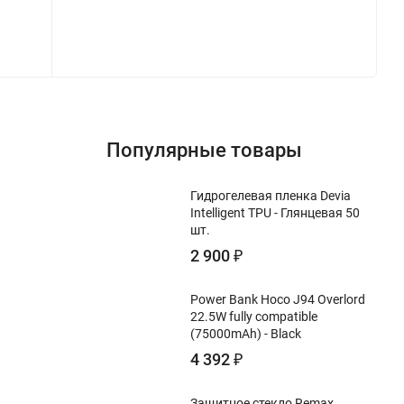
Популярные товары
Гидрогелевая пленка Devia
Intelligent TPU - Глянцевая 50
шт.
2 900
₽
Power Bank Hoco J94 Overlord
22.5W fully compatible
(75000mAh) - Black
4 392
₽
Защитное стекло Remax