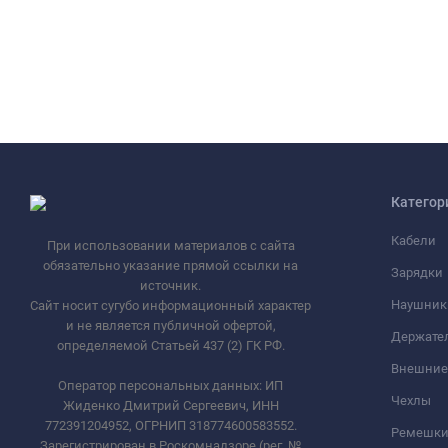
Категор
Кабели
При использовании материалов с сайта
обязательно указание прямой ссылки на
Зарядки
источник.
Наушник
Сайт носит сугубо информационный характер
и не является публичной офертой,
Держате
определяемой Статьей 437 (2) ГК РФ.
Внешние
Оператор персональных данных: ИП
Чехлы
Жиденко Дмитрий Сергеевич, ИНН
772391204952, ОГРНИП 318774600583552.
Ремешки 
Зарегистрирован в Роскомнадзоре (рег. №