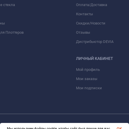
е стекла
Оплата/Доставка
Контакты
оны
Скидки/Новости
ля Плоттеров
Отзывы
Дистрибьютор DEVIA
ЛИЧНЫЙ КАБИНЕТ
Мой профиль
Мои заказы
Мои подписки
© 2026 optmoskvaa.ru Все права защищены
OK
Мы используем файлы cookie, чтобы сайт был лучше для вас.