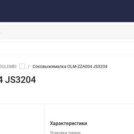
Публичная оферта
Договор
Персональные данные
та/Доставка
Контакты
Скидки/Новости
Отзывы
НАУШНИКИ
ДЕРЖАТЕЛИ
ВНЕШНИЕ АККУМ
ЗАЩИТНЫЕ СТЕКЛА
КОЛОНКИ
МИКРОФОНЫ
OULEMEI
/
Соковыжималка OLM-ZZA004 JS3204
 JS3204
Характеристики
Упаковка товара: