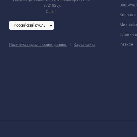
Защитны
9721825).
Сайт:
_
Колонки
Микроф
Пленки д
|
Разное
Политика персональных данных
Карта сайта