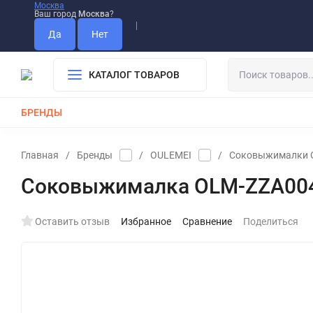
Москва
Ваш город
Москва
?
Информация О Нас
Вакансии
Прайс-Лист
Гарантия
Опла
Дистрибьютор DEVIA
КАТАЛОГ ТОВАРОВ
БРЕНДЫ
КАБЕЛИ
ЗАРЯДКИ
РЕМЕШКИ ДЛЯ APPLE WATCH
Главная
/
Бренды
/
OULEMEI
/
Соковыжималки 
Соковыжималка OLM-ZZA004
Оставить отзыв
Избранное
Сравнение
Поделиться