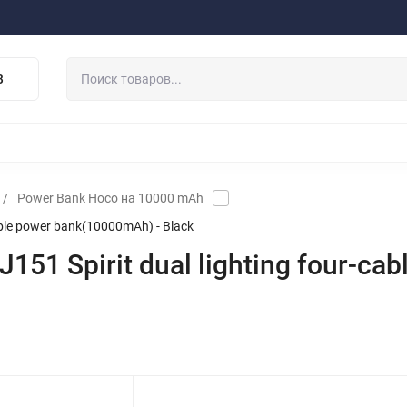
ферта
Договор
Персональные данные
Прайс-Лист
Скидки/Новости
Отзывы
Дистрибьютор DEVIA
В
НАУШНИКИ
ДЕРЖАТЕЛИ
ВНЕШНИЕ АККУМ
ЗАЩИТНЫЕ СТЕКЛА
КОЛОНКИ
МИКРОФОНЫ
/
Power Bank Hoco на 10000 mAh
ble power bank(10000mAh) - Black
1 Spirit dual lighting four-ca