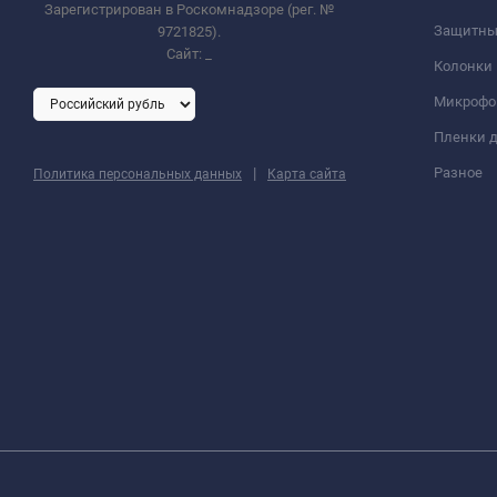
Зарегистрирован в Роскомнадзоре (рег. №
Защитны
9721825).
Сайт:
_
Колонки
Микроф
Пленки д
|
Разное
Политика персональных данных
Карта сайта