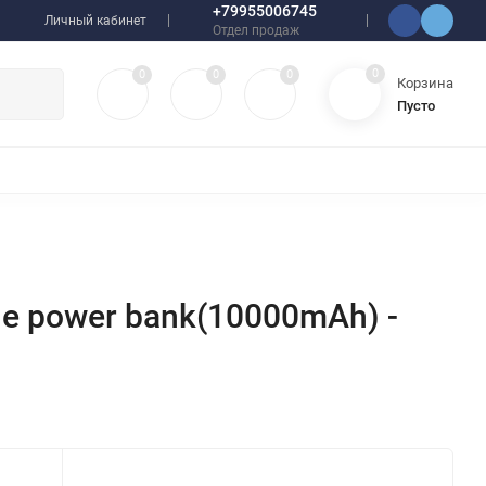
+79955006745
Личный кабинет
Отдел продаж
0
0
0
0
Корзина
Пусто
УЛЯТОРЫ
ЧЕХЛЫ
ПЛЕНКИ ДЛЯ ПЛОТТЕРОВ
РАЗНОЕ
ble power bank(10000mAh) -