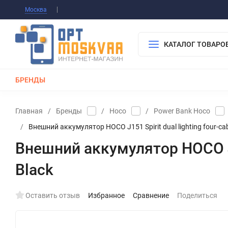
Информация О Нас
Вакансии
Публичная о
Москва
Гарантия
Оплата/Доставка
Контакты
КАТАЛОГ ТОВАРО
БРЕНДЫ
КАБЕЛИ
ЗАРЯДКИ
РЕМЕШКИ ДЛЯ APPLE WATCH
Главная
/
Бренды
/
Hoco
/
Power Bank Hoco
/
Внешний аккумулятор HOCO J151 Spirit dual lighting four-ca
Внешний аккумулятор HOCO J15
Black
Оставить отзыв
Избранное
Сравнение
Поделиться