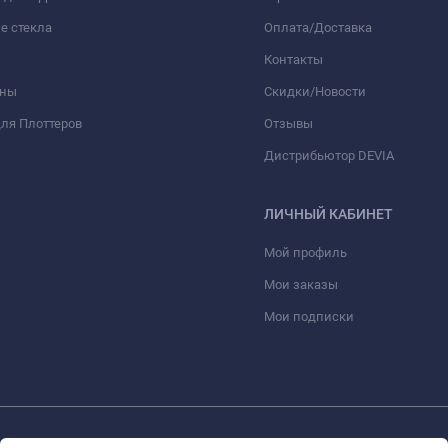
е стекла
Оплата/Доставка
Контакты
оны
Скидки/Новости
ля Плоттеров
Отзывы
Дистрибьютор DEVIA
ЛИЧНЫЙ КАБИНЕТ
Мой профиль
Мои заказы
Мои подписки
© 2026 optmoskvaa.ru Все права защищены