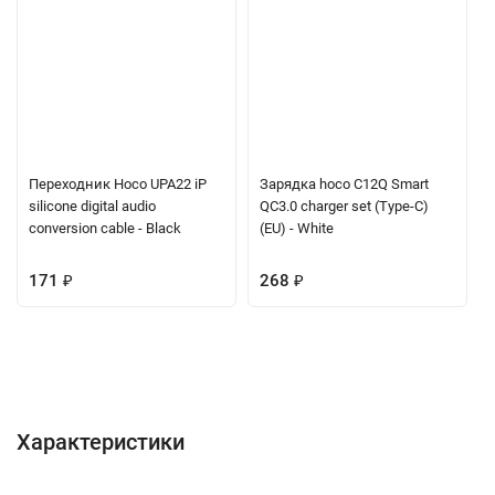
Переходник Hoco UPA22 iP
Зарядка hoco C12Q Smart
silicone digital audio
QC3.0 charger set (Type-C)
conversion cable - Black
(EU) - White
171
₽
268
₽
Характеристики
Отзывы (0)
Вопрос-Ответ
Характеристики