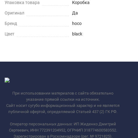
Упаковка товара
Коробка
Оригинал
Да
Бренд
hoco
Цвет
black
При использовании материалов с сайта обязательно
указание прямой ссылки на источник.
Сайт носит сугубо информационный характер и не является
публичной офертой, определяемой Статьей 437 (2) ГК РФ.
Оператор персональных данных: ИП Жиденко Дмитрий
Сергеевич, ИНН 772391204952, ОГРНИП 318774600583552.
Зарегистрирован в Роскомнадзоре (рег. № 9721825).