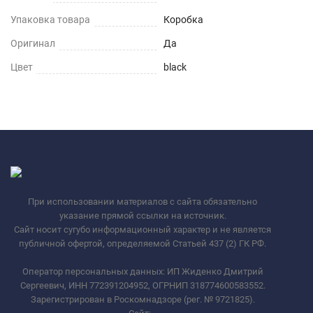
Упаковка товара
Коробка
Оригинал
Да
Цвет
black
При использовании материалов с сайта обязательно
указание прямой ссылки на источник.
Сайт носит сугубо информационный характер и не является
публичной офертой, определяемой Статьей 437 (2) ГК РФ.
Оператор персональных данных: ИП Жиденко Дмитрий
Сергеевич, ИНН 772391204952, ОГРНИП 318774600583552.
Зарегистрирован в Роскомнадзоре (рег. № 9721825).