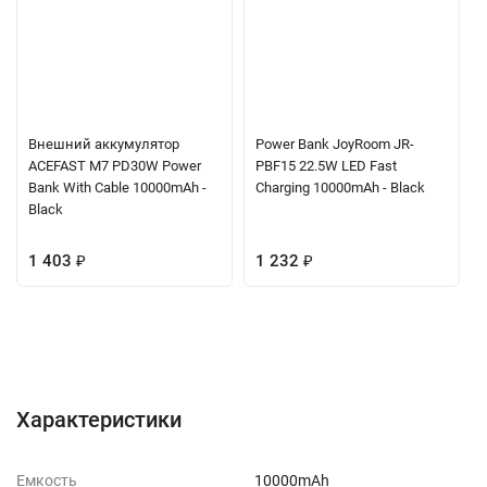
Внешний аккумулятор
Power Bank JoyRoom JR-
ACEFAST M7 PD30W Power
PBF15 22.5W LED Fast
Bank With Cable 10000mAh -
Charging 10000mAh - Black
Black
1 403
₽
1 232
₽
Характеристики
Отзывы (0)
Вопрос-Ответ
Характеристики
Емкость
10000mAh