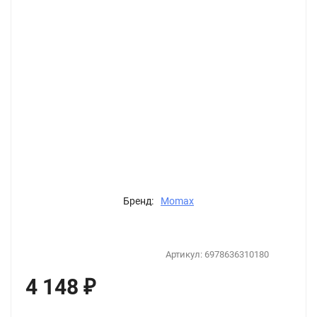
Бренд:
Momax
Артикул:
6978636310180
4 148
₽