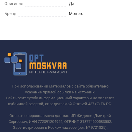
Оригинал
Да
Бренд
Momax
При использовании материалов с сайта обязательно
указание прямой ссылки на источник.
Сайт носит сугубо информационный характер и не является
публичной офертой, определяемой Статьей 437 (2) ГК РФ.
Оператор персональных данных: ИП Жиденко Дмитрий
Сергеевич, ИНН 772391204952, ОГРНИП 318774600583552.
Зарегистрирован в Роскомнадзоре (рег. № 9721825).