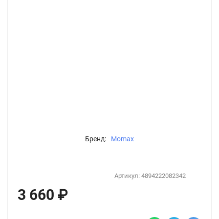
Бренд:
Momax
Артикул:
4894222082342
3 660
₽