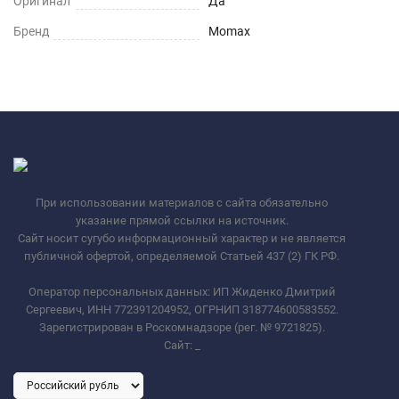
Оригинал
Да
Бренд
Momax
При использовании материалов с сайта обязательно
указание прямой ссылки на источник.
Сайт носит сугубо информационный характер и не является
публичной офертой, определяемой Статьей 437 (2) ГК РФ.
Оператор персональных данных: ИП Жиденко Дмитрий
Сергеевич, ИНН 772391204952, ОГРНИП 318774600583552.
Зарегистрирован в Роскомнадзоре (рег. № 9721825).
Сайт:
_