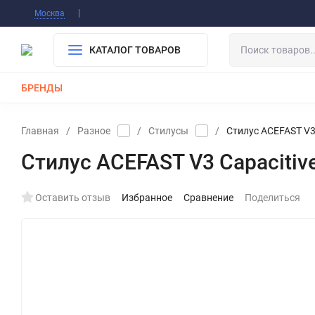
Информация О Нас
Вакансии
Публичная о
Москва
Гарантия
Оплата/Доставка
Контакты
КАТАЛОГ ТОВАРОВ
БРЕНДЫ
КАБЕЛИ
ЗАРЯДКИ
РЕМЕШКИ ДЛЯ APPLE WATCH
Главная
/
Разное
/
Стилусы
/
Стилус ACEFAST V3 C
Стилус ACEFAST V3 Capacitive p
Оставить отзыв
Избранное
Сравнение
Поделиться