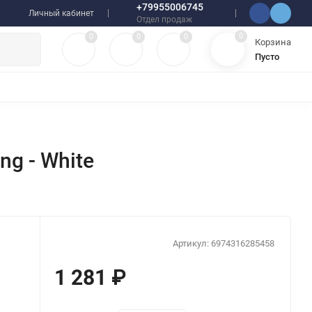
+79955006745
Личный кабинет
Отдел продаж
0
0
0
0
Корзина
Пусто
УЛЯТОРЫ
ЧЕХЛЫ
ПЛЕНКИ ДЛЯ ПЛОТТЕРОВ
РАЗНОЕ
ng - White
Артикул:
6974316285458
1 281
₽