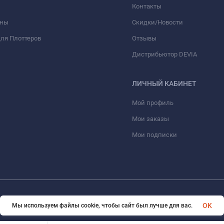
Контакты
оны
Скидки/Новости
ля Плоттеров
Отзывы
Дистрибьютор DEVIA
ЛИЧНЫЙ КАБИНЕТ
Мой профиль
Мои заказы
Мои подписки
© 2026 optmoskvaa.ru Все права защищены
OK
Мы используем файлы cookie, чтобы сайт был лучше для вас.