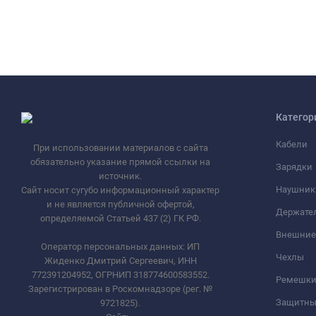
Категор
Кабели
При использовании материалов с сайта
обязательно указание прямой ссылки на
Зарядки
источник.
Наушник
Сайт носит сугубо информационный характер
и не является публичной офертой,
Держате
определяемой Статьей 437 (2) ГК РФ.
Внешние
Оператор персональных данных: ИП
Чехлы
Жиденко Дмитрий Сергеевич, ИНН
772391204952, ОГРНИП 318774600583552.
Ремешки 
Зарегистрирован в Роскомнадзоре (рег. №
Защитны
9721825).