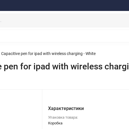
ферта
Договор
Персональные данные
Прайс-Лист
Скидки/Новости
Отзывы
Дистрибьютор DEVIA
НАУШНИКИ
ДЕРЖАТЕЛИ
ВНЕШНИЕ АККУМ
ЗАЩИТНЫЕ СТЕКЛА
КОЛОНКИ
МИКРОФОНЫ
apacitive pen for ipad with wireless charging - White
en for ipad with wireless chargi
Характеристики
Упаковка товара:
Коробка