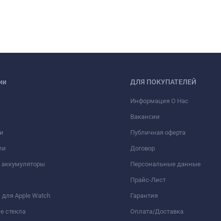
ии
ДЛЯ ПОКУПАТЕЛЕЙ
Информация О Нас
Вакансии
и
Публичная оферта
ли
Договор
 аккумуляторы
Персональные данные
Прайс-Лист
для Apple Watch
Гарантия
е стекла
Оплата/Доставка