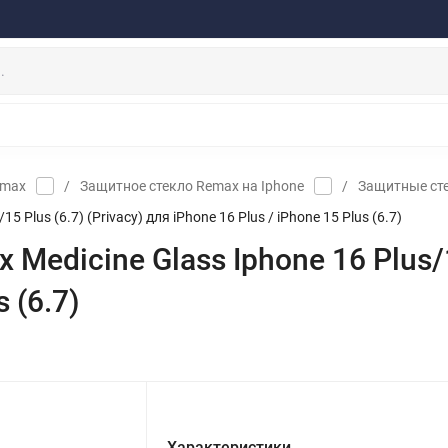
ферта
Договор
Персональные данные
Прайс-Лист
Скидки/Новости
Отзывы
Дистрибьютор DEVIA
НАУШНИКИ
ДЕРЖАТЕЛИ
ВНЕШНИЕ АККУМ
ЗАЩИТНЫЕ СТЕКЛА
КОЛОНКИ
МИКРОФОНЫ
emax
/
Защитное стекло Remax на Iphone
/
Защитные сте
 Plus (6.7) (Privacy) для iPhone 16 Plus / iPhone 15 Plus (6.7)
edicine Glass Iphone 16 Plus/15
 (6.7)
Характеристики