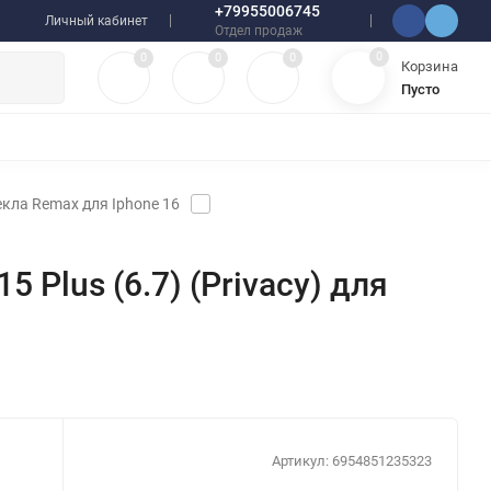
+79955006745
Личный кабинет
Отдел продаж
0
0
0
0
Корзина
Пусто
УЛЯТОРЫ
ЧЕХЛЫ
ПЛЕНКИ ДЛЯ ПЛОТТЕРОВ
РАЗНОЕ
кла Remax для Iphone 16
 Plus (6.7) (Privacy) для
Артикул:
6954851235323