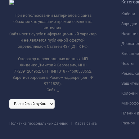
Категор
Кабели
При использовании материалов с сайта
обязательно указание прямой ссылки на
Зарядки
источник.
Наушник
Сайт носит сугубо информационный характер
и не является публичной офертой,
Держате
определяемой Статьей 437 (2) ГК РФ.
Внешние
Оператор персональных данных: ИП
Чехлы
Жиденко Дмитрий Сергеевич, ИНН
772391204952, ОГРНИП 318774600583552.
Ремешки 
Зарегистрирован в Роскомнадзоре (рег. №
Защитны
9721825).
Сайт:
_
Колонки
Микроф
Пленки д
|
Разное
Политика персональных данных
Карта сайта