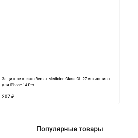
Защитное стекло Remax Medicine Glass GL-27 Антишпион
Ка
для iPhone 14 Pro
207
₽
9
Популярные товары