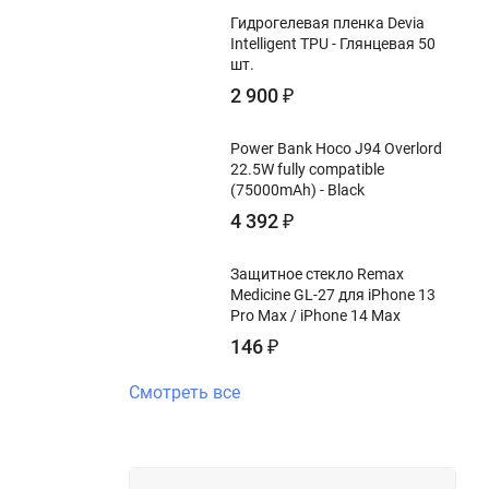
Гидрогелевая пленка Devia
Intelligent TPU - Глянцевая 50
шт.
2 900
₽
Power Bank Hoco J94 Overlord
22.5W fully compatible
(75000mAh) - Black
4 392
₽
Защитное стекло Remax
Medicine GL-27 для iPhone 13
Pro Max / iPhone 14 Max
146
₽
Смотреть все