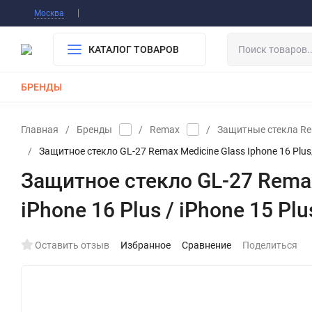
Информация О Нас
Вакансии
Публичная о
Москва
Гарантия
Оплата/Доставка
Контакты
КАТАЛОГ ТОВАРОВ
БРЕНДЫ
КАБЕЛИ
ЗАРЯДКИ
РЕМЕШКИ ДЛЯ APPLE WATCH
Главная
/
Бренды
/
Remax
/
Защитные стекла R
/
Защитное стекло GL-27 Remax Medicine Glass Iphone 16 Plus/15
Защитное стекло GL-27 Remax M
iPhone 16 Plus / iPhone 15 Plus
Оставить отзыв
Избранное
Сравнение
Поделиться