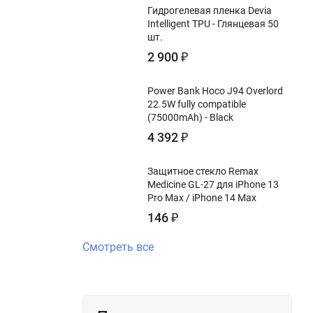
Гидрогелевая пленка Devia
Intelligent TPU - Глянцевая 50
шт.
2 900
₽
Power Bank Hoco J94 Overlord
22.5W fully compatible
(75000mAh) - Black
4 392
₽
Защитное стекло Remax
Medicine GL-27 для iPhone 13
Pro Max / iPhone 14 Max
146
₽
Смотреть все