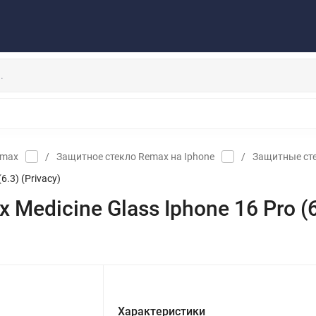
Публичная оферта
Договор
Персональные данные
та/Доставка
Контакты
Скидки/Новости
Отзывы
НАУШНИКИ
ДЕРЖАТЕЛИ
ВНЕШНИЕ АККУМ
ЗАЩИТНЫЕ СТЕКЛА
КОЛОНКИ
МИКРОФОНЫ
emax
/
Защитное стекло Remax на Iphone
/
Защитные сте
.3) (Privacy)
edicine Glass Iphone 16 Pro (6.
Характеристики