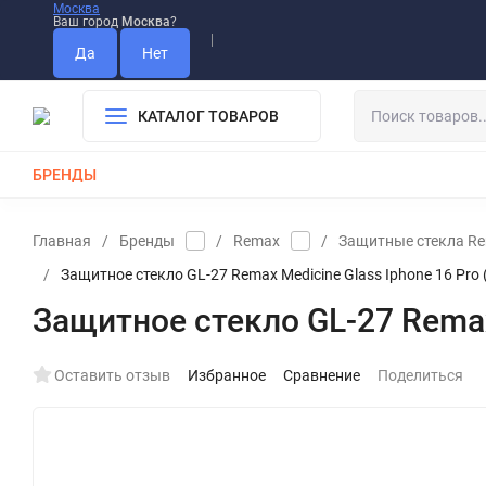
Москва
Ваш город
Москва
?
Информация О Нас
Вакансии
Прайс-Лист
Гарантия
Опла
Дистрибьютор DEVIA
КАТАЛОГ ТОВАРОВ
БРЕНДЫ
КАБЕЛИ
ЗАРЯДКИ
РЕМЕШКИ ДЛЯ APPLE WATCH
Главная
/
Бренды
/
Remax
/
Защитные стекла R
/
Защитное стекло GL-27 Remax Medicine Glass Iphone 16 Pro (6
Защитное стекло GL-27 Remax M
Оставить отзыв
Избранное
Сравнение
Поделиться