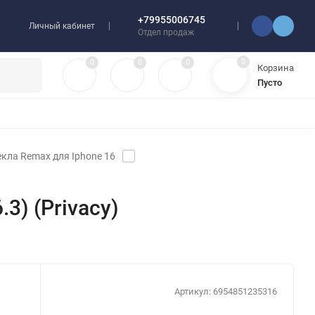
+79955006745
Личный кабинет
Отдел продаж
0
0
0
0
Корзина
Пусто
УЛЯТОРЫ
ЧЕХЛЫ
ПЛЕНКИ ДЛЯ ПЛОТТЕРОВ
РАЗНОЕ
кла Remax для Iphone 16
3) (Privacy)
Артикул:
6954851235316