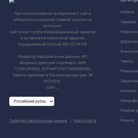
Кабели
При использовании материалов с сайта
обязательно указание прямой ссылки на
Зарядки
источник.
Наушник
Сайт носит сугубо информационный характер
и не является публичной офертой,
Держате
определяемой Статьей 437 (2) ГК РФ.
Внешние
Оператор персональных данных: ИП
Чехлы
Жиденко Дмитрий Сергеевич, ИНН
772391204952, ОГРНИП 318774600583552.
Ремешки 
Зарегистрирован в Роскомнадзоре (рег. №
Защитны
9721825).
Сайт:
_
Колонки
Микроф
Пленки д
|
Разное
Политика персональных данных
Карта сайта