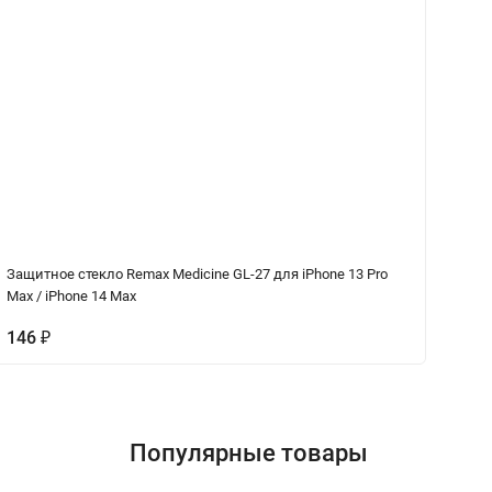
Защитное стекло Remax Medicine GL-27 для iPhone 13 Pro
За
Max / iPhone 14 Max
146
₽
1
Популярные товары