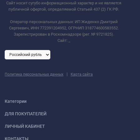
Сайт носит сугубо информационный характер и не является
публичной офертой, определяемой Статьей 437 (2) ГК РФ.
Оператор персональных данных: ИП Жиденко Дмитрий
Сергеевич, ИНН 772391204952, ОГРНИП 318774600583552.
Зарегистрирован в Роскомнадзоре (рег. № 9721825).
Сайт:
_
|
Политика персональных данных
Карта сайта
Категории
ДЛЯ ПОКУПАТЕЛЕЙ
ЛИЧНЫЙ КАБИНЕТ
КОНТАКТЫ