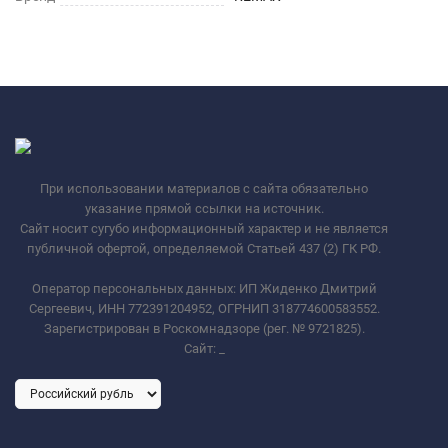
При использовании материалов с сайта обязательно
указание прямой ссылки на источник.
Сайт носит сугубо информационный характер и не является
публичной офертой, определяемой Статьей 437 (2) ГК РФ.
Оператор персональных данных: ИП Жиденко Дмитрий
Сергеевич, ИНН 772391204952, ОГРНИП 318774600583552.
Зарегистрирован в Роскомнадзоре (рег. № 9721825).
Сайт:
_