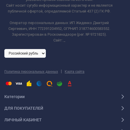
Сайт носит сугубо информационный характер и не является
публичной офертой, определяемой Статьей 437 (2) ГК РФ.
Оператор персональных данных: ИП Жиденко Дмитрий
Сергеевич, ИНН 772391204952, ОГРНИП 318774600583552.
Зарегистрирован в Роскомнадзоре (рег. № 9721825).
Сайт:
_
|
Политика персональных данных
Карта сайта
Категории
ДЛЯ ПОКУПАТЕЛЕЙ
ЛИЧНЫЙ КАБИНЕТ