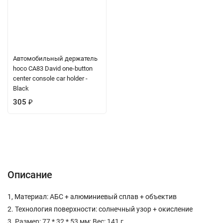
Автомобильный держатель
hoco CA83 David one-button
center console car holder -
Black
305
₽
Описание
Характеристики
Отзывы (0)
Вопрос-Ответ
Описание
1, Материал: АБС + алюминиевый сплав + объектив
2. Технология поверхности: солнечный узор + окисление
3. Размер: 77 * 32 * 53 мм; Вес: 141 г